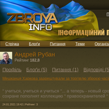
П
Стрічка
Блоґи
Питання
Теми
Організ
Андрей Рубан
Рейтинг
182,8
Профіль
Блоґи (5)
Питання (1)
Відповіді (
Мешканця Харкова заарештували за торгівлю зброєю часів 
" учиться, учиться и учиться "... а теперь - новый с
сохране пополнят коллекцию " правоохранителей "
24.01.2021 19:42
|
Рейтинг: 3