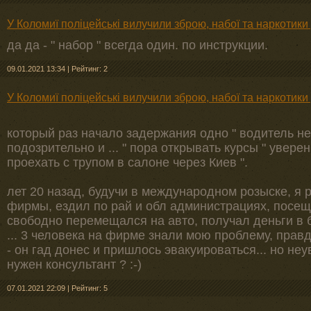
У Коломиї поліцейські вилучили зброю, набої та наркотик
да да - " набор " всегда один. по инструкции.
09.01.2021 13:34
|
Рейтинг: 2
У Коломиї поліцейські вилучили зброю, набої та наркотик
который раз начало задержания одно " водитель не
подозрительно и ... " пора открывать курсы " уверен
проехать с трупом в салоне через Киев ".
лет 20 назад, будучи в международном розыске, я 
фирмы, ездил по рай и обл администрациях, посещ
свободно перемещался на авто, получал деньги в 
... 3 человека на фирме знали мою проблему, прав
- он гад донес и пришлось эвакуироваться... но не
нужен консультант ? :-)
07.01.2021 22:09
|
Рейтинг: 5