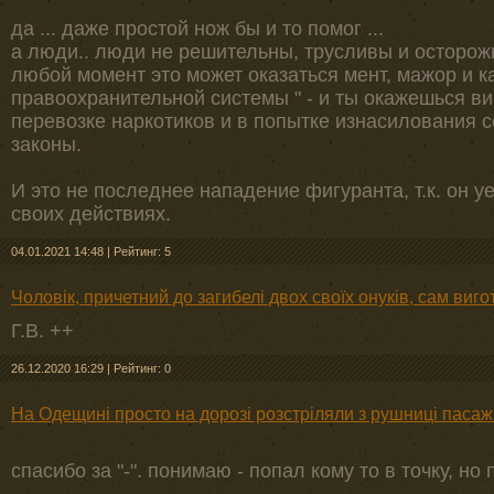
да ... даже простой нож бы и то помог ...
а люди.. люди не решительны, трусливы и осторожн
любой момент это может оказаться мент, мажор и как
правоохранительной системы " - и ты окажешься ви
перевозке наркотиков и в попытке изнасилования со
законы.
И это не последнее нападение фигуранта, т.к. он у
своих действиях.
04.01.2021 14:48
|
Рейтинг: 5
Чоловік, причетний до загибелі двох своїх онуків, сам виг
Г.В. ++
26.12.2020 16:29
|
Рейтинг: 0
На Одещині просто на дорозі розстріляли з рушниці пасаж
спасибо за "-". понимаю - попал кому то в точку, но