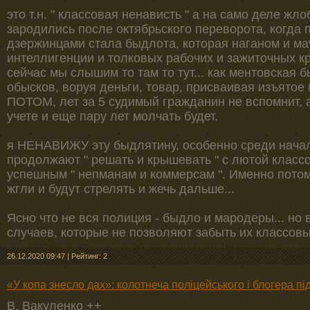
это т.н. " классовая ненависть " а на само деле жло
зародились после октябрьского переворота, когда
дзержинцами стала быдлота, которая наганом и м
интеллигенции и толковых рабочих и зажиточных кр
сейчас мы слышим то там то тут... как ментовская
обысков, воруя деньги, товар, присваивая изъятое 
ПОТОМ, лет за 5 судимый гражданин не вспомнит, а
учете и еще пару лет молчать будет.
я НЕНАВИЖУ эту быдлятину, особенно среди начал
продолжают " решать и крышевать " с лютой класс
успешным " непманам и коммерсам ". Именно потом
жгли и будут стрелять и жечь дальше...
Ясно что не вся полиция - быдло и мародеры... но
случаев, которые не позволяют забыть их классовые
26.12.2020 09:47
|
Рейтинг: 2
«У копа знесло дах»: колотнеча поліцейського і блогера п
В. Вакуленко ++