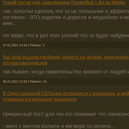
Новий ліхтар для самооборони PepperBall LifeLite Mobile
так, попытки сделать что то не летальное и эффек
согласен - ЭТО изделие и дорогое и неудобное и 
мне...
Но верю, что в рез этих усилий что то будет найде
07.01.2021 14:44
|
Рейтинг: 2
Как чехи решили проблему запрета на оружие, переделанн
полуавтоматическое
так бывает, когда правительство зависит от людей 
06.01.2021 12:54
|
Рейтинг: 13
В Одесі колишній СБУшник посварився з компанією, в якій
отримали вогнепальне поранення
прекрасный пост для тех кто понимает что написано
- мент с кентом выпили и им море по колено...