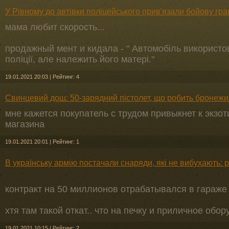
У Рівному до автівки поліцейського прив'язали бойову гра
мама любит скорость...
продажный мент и кидала - " Автомобіль використов
поліції, але належить його матері."
19.01.2021 20:03
|
Рейтинг: 4
Свинцевий дощ: 50-зарядний пістолет, що робить бронеж
мне кажется покупатель с трудом привыкнет к экзо
магазина
19.01.2021 20:01
|
Рейтинг: 1
В українську армію постачали снаряди, які не вибухають: 
контракт на 50 миллионов отрабатывался в гараже и
хтя там такой откат.. что на печку и приличное обо
19.01.2021 10:15
|
Рейтинг: 2