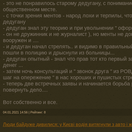
- это не понравилось старому дедугану, с пониман
общественном месте.
- с точки зрения ментов - народ лохи и терпилы, ч
дедугану
- дедуган знал эту теорию и при увольнении " офор
- он не дружинник и не журналист ), но менты не д
вооружен и ....
- и дедуган начал стрелять.. и видимо в правильны
пошли в полицию и дрыснули из больницы...
- дедуган опытный - знал что прав тот кто первый 
денег ...
- затем ночь консультаций и " звонок друга " из РОВД
шаг на опережение " в нас хороших и пушистых стр
- теперь две встречных заявы и начинается борьба 
повернуть дело....
Вот собственно и все.
04.01.2021 14:56
|
Рейтинг: 8
Люди байдуже дивилися: у Києві водія витягнули з авто і 