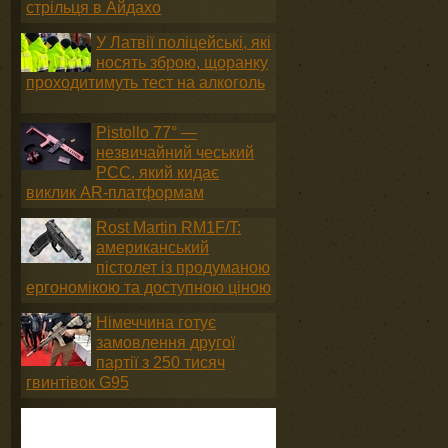
стрільця в Айдахо
У Латвії поліцейські, які
носять зброю, щоранку
проходитимуть тест на алкоголь
Pistollo 77° —
незвичайний чеський
PCC, який кидає
виклик AR-платформам
Rost Martin RM1F/T:
американський
пістолет із продуманою
ергономікою та доступною ціною
Німеччина готує
замовлення другої
партії з 250 тисяч
гвинтівок G95