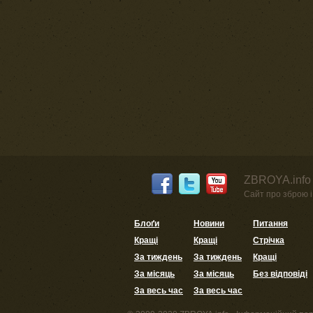
ZBROYA.info 
Сайт про зброю і 
Блоґи
Новини
Питання
Кращі
Кращі
Стрічка
За тиждень
За тиждень
Кращі
За місяць
За місяць
Без відповіді
За весь час
За весь час