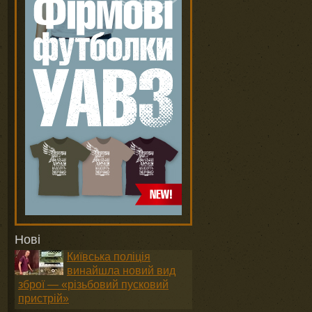
Нові
Київська поліція
винайшла новий вид
зброї — «різьбовий пусковий
пристрій»