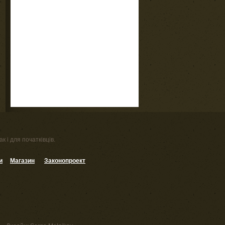
к і для початківців.
и
Магазин
Законопроект