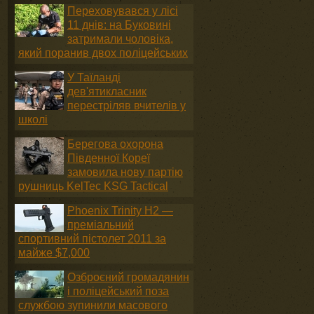
Переховувався у лісі
11 днів: на Буковині
затримали чоловіка,
який поранив двох поліцейських
У Таїланді
дев'ятикласник
перестріляв вчителів у
школі
Берегова охорона
Південної Кореї
замовила нову партію
рушниць KelTec KSG Tactical
Phoenix Trinity H2 —
преміальний
спортивний пістолет 2011 за
майже $7,000
Озброєний громадянин
і поліцейський поза
службою зупинили масового