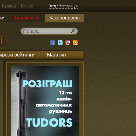
Русский
English
Вхід / Реєстрація
ки
Допомогти
Законопроект
ярські рейтинги
Магазин