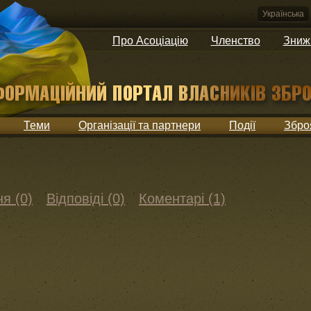
Українська
Про Асоціацію
Членство
Зниж
Теми
Організації та партнери
Події
Збро
я (0)
Відповіді (0)
Коментарі (1)