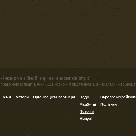
- Інформаційний портал власників зброї
право нею володіти, який буде корисним як для досвідчених власників зброї, та
Теми
Автори
Організації та партнери
Події
Зброярські рейтинг
Майбутні
Політики
Поточні
Минулі