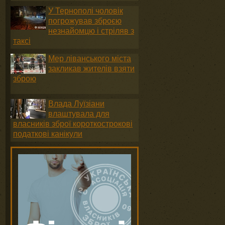
У Тернополі чоловік
погрожував зброєю
незнайомцю і стріляв з
таксі
Мер ліванського міста
закликав жителів взяти
зброю
Влада Луїзіани
влаштувала для
власників зброї короткострокові
податкові канікули