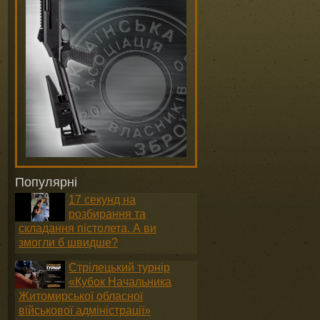
Популярні
17 секунд на
розбирання та
складання пістолета. А ви
змогли б швидше?
Стрілецький турнір
«Кубок Начальника
Житомирської обласної
військової адміністрації»