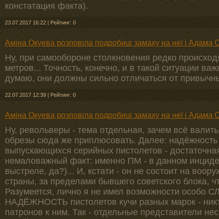
констатация факта).
23.07.2017 16:22
|
Рейтинг: 0
Аміна Окуева розповіла подробиці замаху на неї і Адама 
Ну, при самообороне столкновения редко происход
метров... Точность, конечно, и в такой ситуации важ
думаю, они должны сильно отличаться от привычны
22.07.2017 12:39
|
Рейтинг: 0
Аміна Окуева розповіла подробиці замаху на неї і Адама 
Ну, револьверы - тема отдельная, зачем всё валить
обрезы сюда же приплюсовать. Далее: надёжность 
выпускающихся серийных пистолетов - достаточная
немаловажный факт: именно ПМ - в данном инцид
выстреле, да?)... И, кстати - он не состоит на воо
страны, за пределами бывшего советского блока, чт
Разумеется, лично я не имел возможности особо
НАДЁЖНОСТЬ пистолетов кучи разных марок - никто
патронов к ним. Так - отдельные представители нес