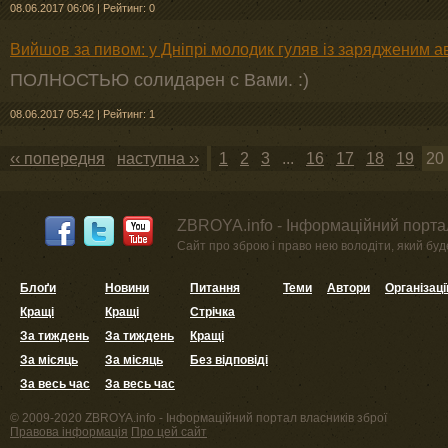
08.06.2017 06:06
|
Рейтинг: 0
Вийшов за пивом: у Дніпрі молодик гуляв із зарядженим
ПОЛНОСТЬЮ солидарен с Вами. :)
08.06.2017 05:42
|
Рейтинг: 1
‹‹ попередня
наступна ››
1
2
3
...
16
17
18
19
20
ZBROYA.info - Інформаційний портал
Сайт про зброю і право нею володіти, який буде 
Блоґи
Новини
Питання
Теми
Автори
Організаці
Кращі
Кращі
Стрічка
За тиждень
За тиждень
Кращі
За місяць
За місяць
Без відповіді
За весь час
За весь час
© 2009-2020 ZBROYA.info - Інформаційний портал власників зброї
Правова інформація
Про цей сайт