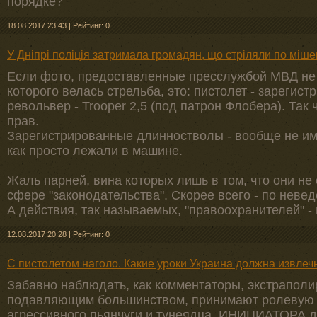
порядке?
18.08.2017 23:43
|
Рейтинг: 0
У Дніпрі поліція затримала громадян, що стріляли по міш
Если фото, предоставленные пресслужбой МВД не 
которого велась стрельба, это: пистолет - зарегис
револьвер - Trooper 2,5 (под патрон Флобера). Так
прав.
Зарегистрированные длинностволы - вообще не им
как просто лежали в машине.
Жаль парней, вина которых лишь в том, что они не
сфере "законодательства". Скорее всего - по неве
А действия, так называемых, "правоохранителей" -
12.08.2017 20:28
|
Рейтинг: 0
С пистолетом наголо. Какие уроки Украина должна извлеч
Забавно наблюдать, как комментаторы, экстраполи
подавляющим большинством, принимают ролевую 
агрессивного пьянчуги и тунеядца, ИНИЦИАТОРА д