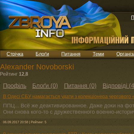
П
Стрічка
Блоґи
Питання
Теми
Організ
Alexander Novoborski
Рейтинг
12,8
Профіль
Блоґи (0)
Питання (0)
Відповіді (4
В Одесі СБУ намагається удати з колекціонера чергового 
ППЦ... Всё же деактивированное. Даже доки на фот
Они снова кого-то с дружественного военно-истор
06.09.2017 20:58
|
Рейтинг: 5