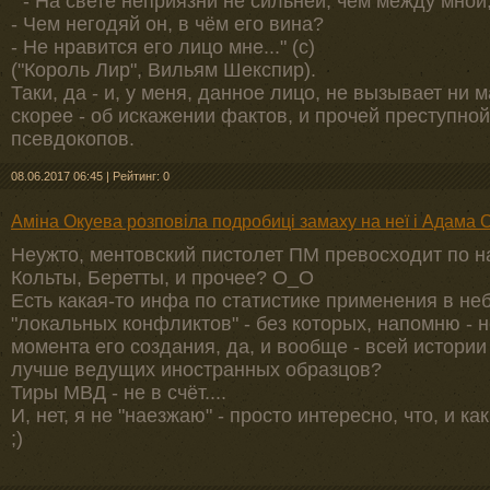
" - На свете неприязни не сильней, чем между мной,
- Чем негодяй он, в чём его вина?
- Не нравится его лицо мне..." (с)
("Король Лир", Вильям Шекспир).
Таки, да - и, у меня, данное лицо, не вызывает ни м
скорее - об искажении фактов, и прочей преступно
псевдокопов.
08.06.2017 06:45
|
Рейтинг: 0
Аміна Окуева розповіла подробиці замаху на неї і Адама 
Неужто, ментовский пистолет ПМ превосходит по н
Кольты, Беретты, и прочее? О_О
Есть какая-то инфа по статистике применения в не
"локальных конфликтов" - без которых, напомню - н
момента его создания, да, и вообще - всей истории
лучше ведущих иностранных образцов?
Тиры МВД - не в счёт....
И, нет, я не "наезжаю" - просто интересно, что, и как
;)