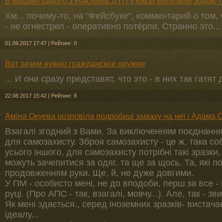
В машині одного з учасників ДТП у Києві вилучили зброю і
Хм... почему-то, на "Фейсбуке", комментарий о том,
- не огнестрел - оперативно потёрли. Странно это... 
01.09.2017 17:47
|
Рейтинг: 0
Вот зачем нужно гражданское оружие
... И они сразу представят, что это - в них так гат
22.08.2017 15:42
|
Рейтинг: 8
Аміна Окуева розповіла подробиці замаху на неї і Адама 
Взагалi згодний з Вами. За виключенням поєднання 
для самозахисту. Зброя самозахисту - це ж, така соб
усього iншого, для самозахисту потрiбнi такi зразки
можуть зачепитися за одяг, та ще за щось. Та, якi п
продовженням руки. Ще, й, не дуже довгими.
У ПМ - особисто менi, не до вподоби, перш за все - 
руцi. (Про АПС - так, взагалi, мовчу...). Але, так - з
Як менi здається., серед iноземних зразкiв- вистач
iдеалу...