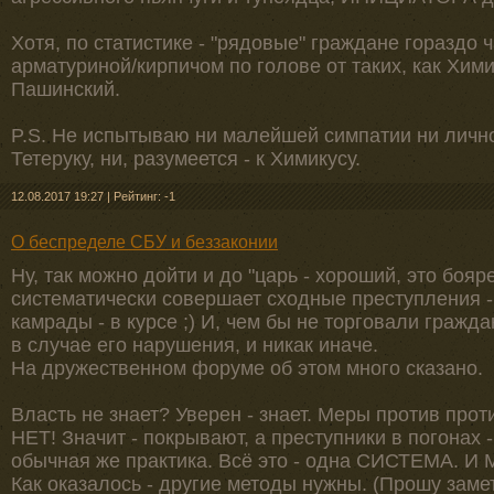
Хотя, по статистике - "рядовые" граждане гораздо
арматуриной/кирпичом по голове от таких, как Химик
Пашинский.
P.S. Не испытываю ни малейшей симпатии ни лично 
Тетеруку, ни, разумеется - к Химикусу.
12.08.2017 19:27
|
Рейтинг: -1
О беспределе СБУ и беззаконии
Ну, так можно дойти и до "царь - хороший, это бояре
систематически совершает сходные преступления - 
камрады - в курсе ;) И, чем бы не торговали гражда
в случае его нарушения, и никак иначе.
На дружественном форуме об этом много сказано.
Власть не знает? Уверен - знает. Меры против про
НЕТ! Значит - покрывают, а преступники в погонах -
обычная же практика. Всё это - одна СИСТЕМА. И 
Как оказалось - другие методы нужны. (Прошу замет