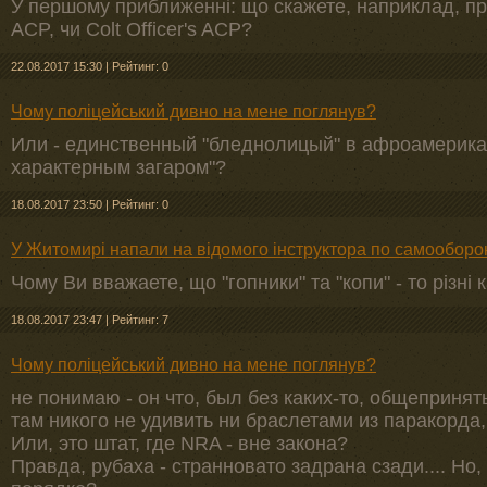
У першому приближеннi: що скажете, наприклад, про
ACP, чи Colt Officer's ACP?
22.08.2017 15:30
|
Рейтинг: 0
Чому поліцейський дивно на мене поглянув?
Или - единственный "бледнолицый" в афроамериканс
характерным загаром"?
18.08.2017 23:50
|
Рейтинг: 0
У Житомирі напали на відомого інструктора по самооборо
Чому Ви вважаете, що "гопники" та "копи" - то рiзнi к
18.08.2017 23:47
|
Рейтинг: 7
Чому поліцейський дивно на мене поглянув?
не понимаю - он что, был без каких-то, общеприня
там никого не удивить ни браслетами из паракорда
Или, это штат, где NRA - вне закона?
Правда, рубаха - странновато задрана сзади.... Но,