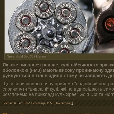
Speer Gold Dot .357 Magnum
Як вже писалося раніше, кулі військового зраз
оболонкою (FMJ) мають високу проникаючу здатн
руйнуються в тілі людини і тому не завдають до
Що й спричинило появу прийома "подвійний постріл
спричиняти "цивільні" кулі, які не відповідають вимо
розглянемо на прикладі куль Speer Gold Dot та Hor
Рейтинг: 6
,
Тип: Блоґ
,
Переглядів: 2855
,
Коментарів:
1