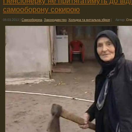
Пенсіонерку не притягатимуть до від
самооборону сокирою
08.03.2013
|
Самооборона
,
Законодавство
,
Холодна та метальна зброя
|
Автор:
Оле