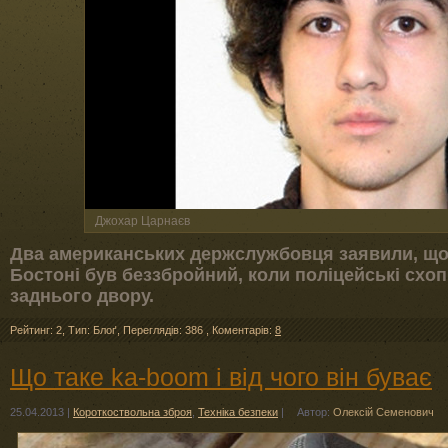
Джохар Царнаєв
Два американських держслужбовця заявили, що
Бостоні був беззбройний, коли поліцейські схоп
заднього двору.
Рейтинг: 2
,
Тип: Блоґ
,
Переглядів: 386
,
Коментарів:
8
Що таке ka-boom і від чого він буває
25.04.2013
|
Короткоствольна зброя
,
Техніка безпеки
|
Автор:
Олексій Семенович