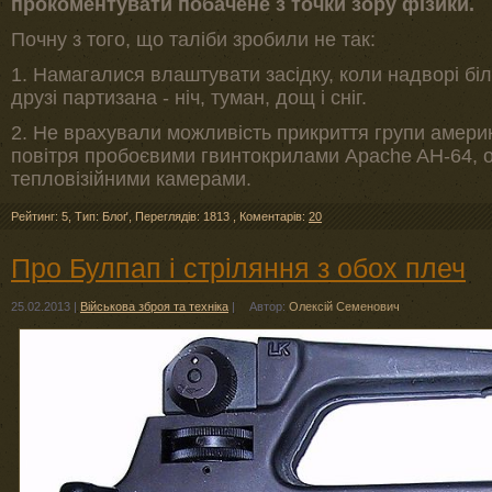
прокоментувати побачене з точки зору фізики.
Почну з того, що таліби зробили не так:
1. Намагалися влаштувати засідку, коли надворі біл
друзі партизана - ніч, туман, дощ і сніг.
2. Не врахували можливість прикриття групи амери
повітря пробоєвими гвинтокрилами Apache AH-64, 
тепловізійними камерами.
Рейтинг: 5
,
Тип: Блоґ
,
Переглядів: 1813
,
Коментарів:
20
Про Булпап і стріляння з обох плеч
25.02.2013
|
Військова зброя та техніка
|
Автор:
Олексій Семенович