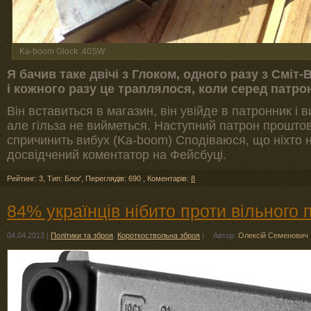
Ka-boom Glock .40SW
Я бачив таке двічі з Глоком, одного разу з Сміт-В
і кожного разу це траплялося, коли серед патро
Він вставиться в магазин, він увійде в патронник і в
але гільза не вийметься. Наступний патрон проштовх
спричинить вибух (Ka-boom) Сподіваюся, що ніхто 
досвідчений коментатор на Фейсбуці.
Рейтинг: 3
,
Тип: Блоґ
,
Переглядів: 690
,
Коментарів:
8
84% українців нібито проти вільного 
04.04.2013
|
Політики та зброя
,
Короткоствольна зброя
|
Автор:
Олексій Семенович