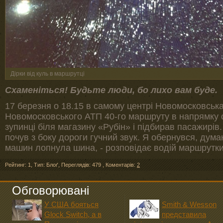
Дірки від куль в маршрутці
Схаменіться! Будьте люди, бо лихо вам буде.
17 березня о 18.15 в самому центрі Новомосковськ
Новомосковського АТП 40-го маршруту в напрямку 
зупинці біля магазину «Рубін» і підбирав пасажирів.
почув з боку дороги гучний звук. Я обернувся, дум
машин лопнула шина, - розповідає водій маршрутк
Рейтинг: 1
,
Тип: Блоґ
,
Переглядів: 479
,
Коментарів:
2
Обговорювані
У США бояться
Smith & Wesson
Glock Switch, а в
представила