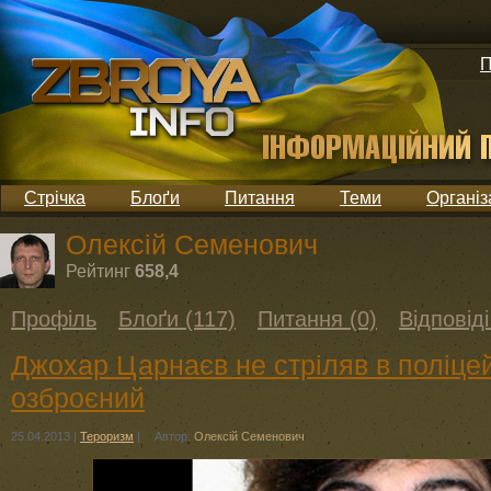
П
Стрічка
Блоґи
Питання
Теми
Організ
Олексій Семенович
Рейтинг
658,4
Профіль
Блоґи (117)
Питання (0)
Відповіді
Джохар Царнаєв не стріляв в поліцейс
озброєний
25.04.2013
|
Тероризм
|
Автор:
Олексій Семенович