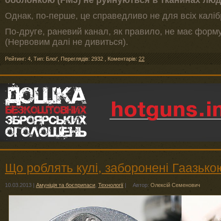
Однак, по-перше, це справедливо не для всіх каліб
По-друге, раневий канал, як правило, не має форму
(Нервовим далі не дивиться).
Рейтинг: 4
,
Тип: Блоґ
,
Переглядів: 2932
,
Коментарів:
22
Що роблять кулі, заборонені Гаазько
10.03.2013
|
Амуніція та боєприпаси
,
Технології
|
Автор:
Олексій Семенович