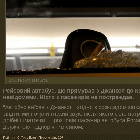
Вибите скло автобуса
Рейсовий автобус, що прямував з Джанкоя до Ке
невідомими. Ніхто з пасажирів не постраждав.
"Автобус виїхав з Джанкоя і згідно з розкладом за
звідти, ми почули глухий звук, після якого скло пот
дрібні шматочки", - розповів пасажир автобуса Рома
дружиною і однорічним сином.
Рейтинг: 0
,
Тип: Блоґ
,
Переглядів: 207