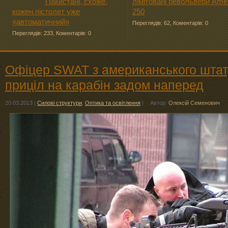
Пакистані, схоже,
лімітовані револьвери Ame
кожен пістолет уже
250
«автоматичний»
Переглядів: 62
,
Коментарів: 0
Переглядів: 233
,
Коментарів: 0
Офіцер SWAT з американського штат
приціл на карабін задом наперед
20.03.2013
|
Силові структури
,
Оптика та освітлення
|
Автор:
Олексій Семенович