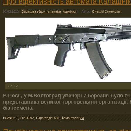
Про ефективність автомата Калашні
08.03.2013
|
Військова зброя та техніка
,
Кримінал
|
Автор:
Олексій Семенович
АК-12
В Росії, у м.Волгоград увечері 7 березня було в
представника великої торговельної організації.
бізнесмена.
Рейтинг: 2
,
Тип: Блоґ
,
Переглядів: 584
,
Коментарів:
33