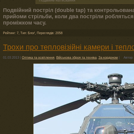
Подвійне натискання
Подвійний постріл (double tap) та контрольована п
прийоми стрільби, коли два постріли робляться
проміжком часу.
Рейтинг: 7
,
Тип: Блоґ
,
Переглядів: 2058
Трохи про тепловізійні камери і теп
01.03.2013
|
Оптика та освітлення
,
Військова зброя та техніка
,
За кордоном
|
Автор