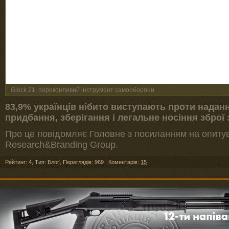
Glock 21, переконливий інструмент самооборони
83,9% українців нібито виступають проти надан
придбання, зберігання і легальне носіння зброї 
Про це повідомляє Головне з посиланням на опиту
Research&Branding Group.
Рейтинг: 4
,
Тип: Блоґ
,
Переглядів: 969
,
Коментарів:
15