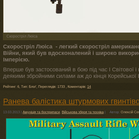
Скоростріл Люіса
Скоростріл Люіса - легкий скоростріл американс
Війни, який був вдосконалений і широко викор
Імперією.
Вперше був застосований в бою під час І Світової 
деякими збройними силами аж до кінця Корейської 
Рейтинг: 6
,
Тип: Блоґ
,
Переглядів: 1733
,
Коментарів:
14
Ранева балістика штурмових гвинтів
13.03.2013
|
Амуніція та боєприпаси
,
Військова зброя та техніка
|
Автор:
Олексій С