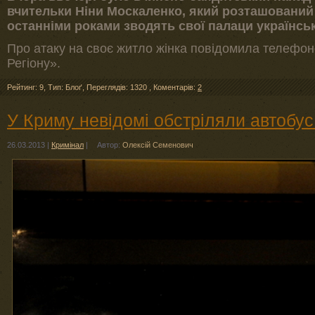
вчительки Ніни Москаленко, який розташований 
останніми роками зводять свої палаци українськ
Про атаку на своє житло жінка повідомила телефо
Регіону».
Рейтинг: 9
,
Тип: Блоґ
,
Переглядів: 1320
,
Коментарів:
2
У Криму невідомі обстріляли автобу
26.03.2013
|
Кримінал
|
Автор:
Олексій Семенович