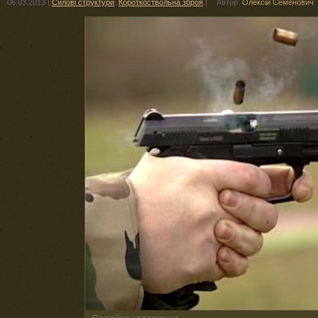
06.03.2013
|
Силові структури
,
Короткоствольна зброя
|
Автор:
Олексій Семенович