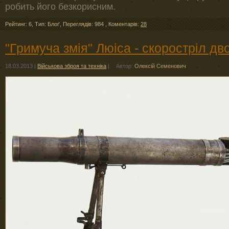
робить його безкорисним.
Рейтинг: 6
,
Тип: Блоґ
,
Переглядів: 984
,
Коментарів:
28
"Гримуча змія" Люіса - скоростріл дв
18.03.2013
|
Військова зброя та техніка
|
Автор:
Олексій Семенович