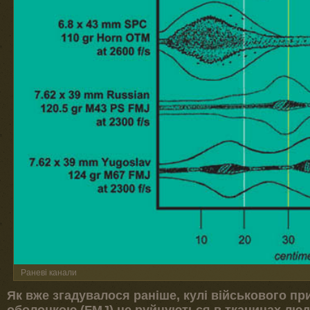
Раневі канали
Як вже згадувалося раніше, кулі військового п
оболонкою (FMJ) не руйнуються в тканинах людс