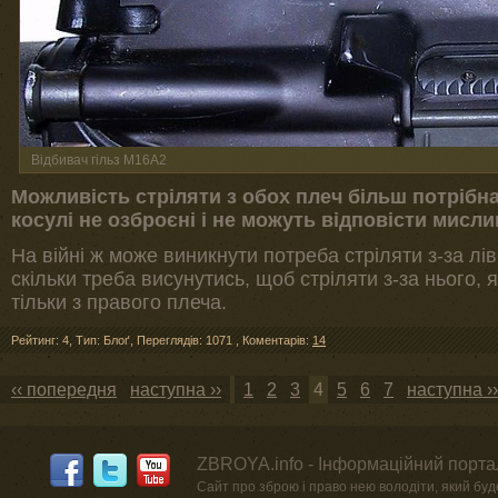
Відбивач гільз М16А2
Можливість стріляти з обох плеч більш потрібна 
косулі не озброєні і не можуть відповісти мисл
На війні ж може виникнути потреба стріляти з-за ліво
скільки треба висунутись, щоб стріляти з-за нього,
тільки з правого плеча.
Рейтинг: 4
,
Тип: Блоґ
,
Переглядів: 1071
,
Коментарів:
14
‹‹ попередня
наступна ››
1
2
3
4
5
6
7
наступна ››
ZBROYA.info - Інформаційний портал
Сайт про зброю і право нею володіти, який буде 