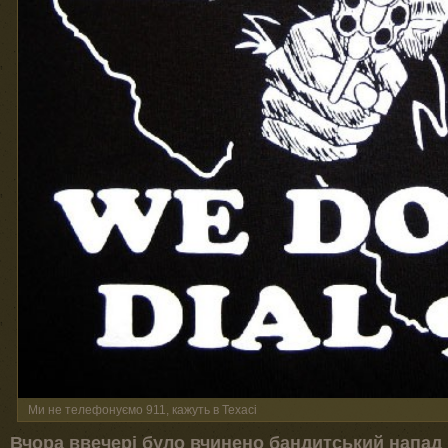
Ми не телефонуємо 911, кажуть в Техасі
Вчора ввечері було вчинено бандитський напад 