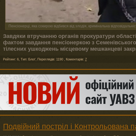
Пенсіонерці, яка сокирою відбився від злодія, кримінальна відповідальніс
Завдяки втручанню органів прокуратури област
фактом завдання пенсіонеркою з Семенівського
тілесних ушкоджень місцевому мешканцеві закр
Рейтинг: 6
,
Тип: Блоґ
,
Переглядів: 1190
,
Коментарів:
7
Подвійний постріл і Контрольована п