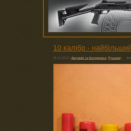
10 калібр - найбільши
26.11.2012
|
Амуніція та боєприпаси
,
Рушниці
|
Ав