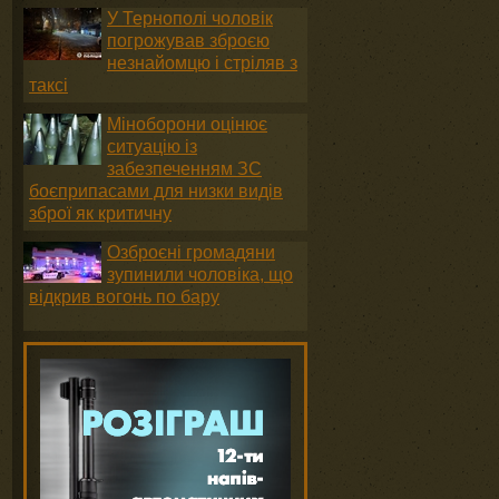
У Тернополі чоловік
погрожував зброєю
незнайомцю і стріляв з
таксі
Міноборони оцінює
ситуацію із
забезпеченням ЗС
боєприпасами для низки видів
зброї як критичну
Озброєні громадяни
зупинили чоловіка, що
відкрив вогонь по бару