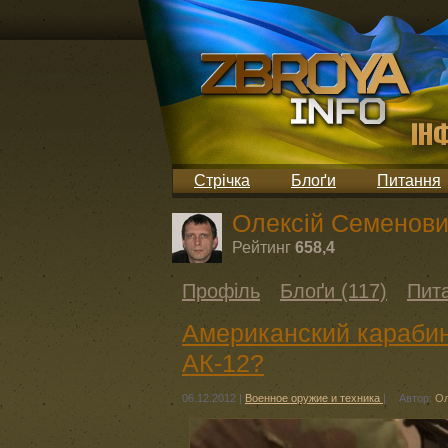
Стрічка
Блоґи
Питання
Олексій Семенов
Рейтинг
658,4
Профіль
Блоґи (117)
Пита
Американский карабин 
АК-12?
06.12.2012
|
Военное оружие и техника
|
Автор:
Ол