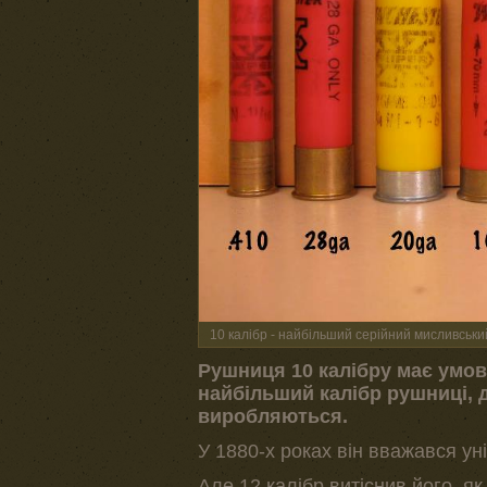
10 калібр - найбільший серійний мисливськи
Рушниця 10 калібру має умовн
найбільший калібр рушниці, 
виробляються.
У 1880-х роках він вважався ун
Але 12 калібр витіснив його, як