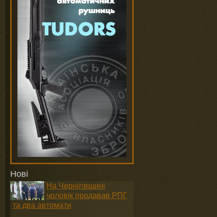
Нові
На Чернігівщині
чоловік продавав РПГ
та два автомати