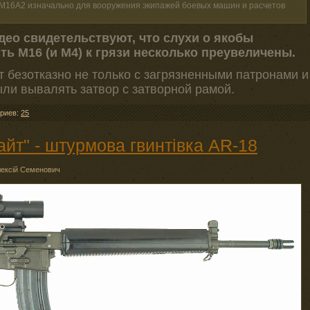
 М16А2 изначально для вооружения экипажей боевых машин и расчетов
ео свидетельствуют, что слухи о якобы
ь М16 (и М4) к грязи несколько преувеличены.
 безотказно не только с загрязненными патронами и
ыли вывалять затвор с затворной рамой.
риев:
25
йт" - штурмова гвинтівка AR-18
ексій Семенович