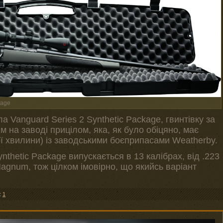
kage
 Vanguard Series 2 Synthetic Package, гвинтівку за
 на заводі прицілом, яка, як було обіцяно, має
ої хвилини) із заводськими боєприпасами Weatherby.
nthetic Package випускається в 13 калібрах, від .223
agnum, тож цілком імовірно, що якийсь варіант
:
1