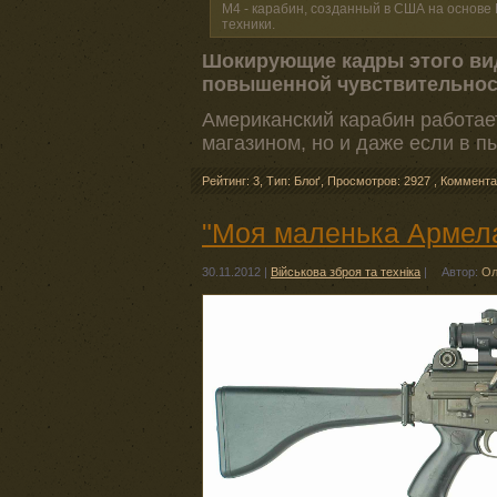
М4 - карабин, созданный в США на основе
техники.
Шокирующие кадры этого вид
повышенной чувствительност
Американский карабин работает
магазином, но и даже если в п
Рейтинг: 3
,
Тип: Блоґ
,
Просмотров: 2927
,
Коммента
"Моя маленька Армела
30.11.2012
|
Військова зброя та техніка
|
Автор:
Ол