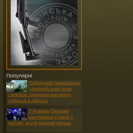
Популярні
Озброєний громадянин
і поліцейський поза
службою зупинили масового
стрільця в Айдахо
У Новому Орлеані
вантажівка в'їхала у
натовп, водій відкрив вогонь