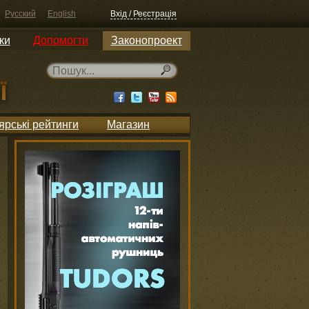
Русский
English
Вхід / Реєстрація
ки
Допомогти
Законопроект
ярські рейтинги
Магазин