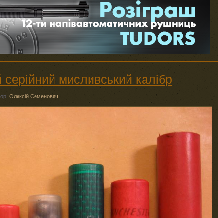
й серійний мисливський калібр
тор:
Олексій Семенович