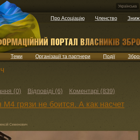
Українська
Про Асоціацію
Членство
Зниж
Теми
Організації та партнери
Події
Збро
ич
ння (0)
Відповіді (6)
Коментарі (839)
М4 грязи не боится. А как насчет
ексій Семенович