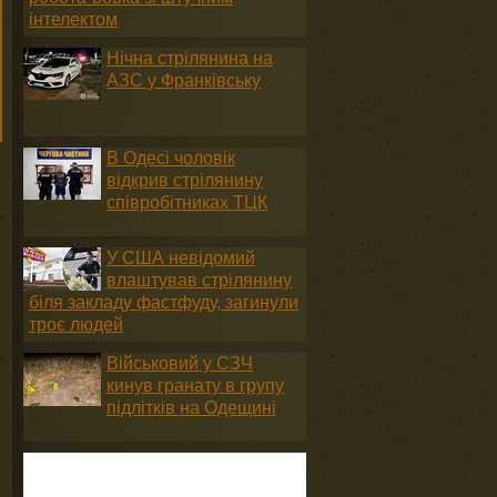
інтелектом
Нічна стрілянина на
АЗС у Франківську
В Одесі чоловік
відкрив стрілянину
співробітниках ТЦК
У США невідомий
влаштував стрілянину
біля закладу фастфуду, загинули
троє людей
Військовий у СЗЧ
кинув гранату в групу
підлітків на Одещині