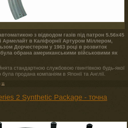
автоматикою з відводом газів під патрон 5.56x45
і Армелайт в Каліфорнії Артуром Міллером,
зом Дорчестером у 1963 році в розвиток
о була обрана американськими військовими як
ийнята стандартною службовою гвинтівкою будь-якої
во була продана компаніям в Японії та Англії.
:
11
ries 2 Synthetic Package - точна