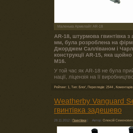
Маленька Армелайт AR-18
AR-18, штурмова гвинтівка з 
мм, була розроблена на фірм
Джорджем Салліваном і Чарль
конструкції AR-15, яка щойн
M16.
У той час як AR-18 не була пр
нації, ліцензія на її виробницт
Рейтинг: 1
,
Тип: Блоґ
,
Переглядів: 2544
,
Коментарів
Weatherby Vanguard Se
гвинтівка задешево
28.11.2012
|
Гвинтівки
|
Автор:
Олексій Семенович