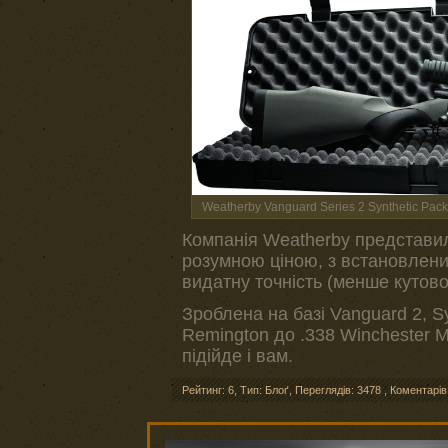
Weatherby Vanguard Series 2 Synthetic Pac
Компанія Weatherby представила
розумною ціною, з встановленим
видатну точність (менше кутов
Зроблена на базі Vanguard 2, Sy
Remington до .338 Winchester M
підійде і вам.
Рейтинг: 6
,
Тип: Блоґ
,
Переглядів: 3478
,
Коментарів