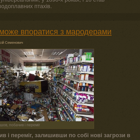
водоплавних птахів.
 може впоратися з мародерами
сій Семенович
шов, побачив і переміг
в і переміг, залишивши по собі нові загрози в