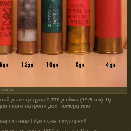
й калібр
ий діаметр дула 0,770 дюйма (19,5 мм). Це
для якого патрони досі комерційно
іверсальним і був дуже популярний.
 універсальний, у 1890-х роках, і 10 став