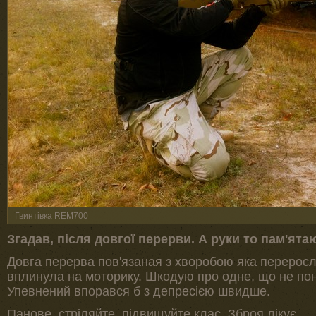
Гвинтівка REM700
Згадав, після довгої перерви. А руки то пам'ятаю
Довга перерва пов'язаная з хворобою яка переросл
вплинула на моторику. Шкодую про одне, що не по
Упевнений впорався б з депресією швидше.
Панове, стріляйте, підвищуйте клас. Зброя лікує.