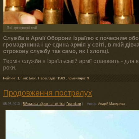
Якi прекраснi очi!
Служба в Армії Оборони Ізраїлю є почесним обо
громадянина і це єдина армія у світі, в якій дів
строкову службу так само, як і хлопці.
Термін служби в Ізраїльській армії становить - для 
роки.
Рейтинг: 1
,
Тип: Блоґ
,
Переглядів: 1563
,
Коментарів:
9
Продовження пострелух
05.06.2013
|
Військова зброя та техніка
,
Гвинтівки
|
Автор:
Андрій Мандрика