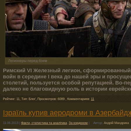
Легионеры перед боем
Римский VI Железный легион, сформированный
войн в середине I века до нашей эры и просущ
столетий, пользуется особой репутацией. Во-п
далеко не благовидную роль в истории еврейск
Рейтинг: 11
,
Тип: Блоґ
,
Просмотров: 6089
,
Комментариев:
11
Ізраїль купив аеродроми в Азербайд
11.06.2013
|
Факти, статистика та аналітика
,
За кордоном
|
Автор:
Андрій Мандрика