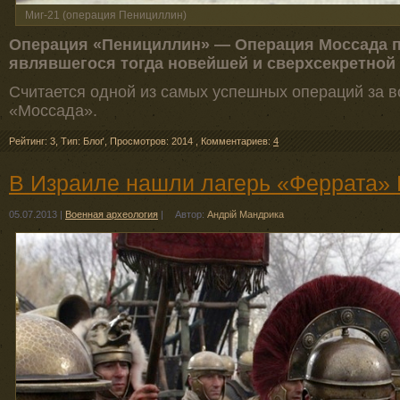
Миг-21 (операция Пенициллин)
Операция «Пенициллин» — Операция Моссада по
являвшегося тогда новейшей и сверхсекретной
Считается одной из самых успешных операций за 
«Моссада».
Рейтинг: 3
,
Тип: Блоґ
,
Просмотров: 2014
,
Комментариев:
4
В Израиле нашли лагерь «Феррата» 
05.07.2013
|
Военная археология
|
Автор:
Андрій Мандрика