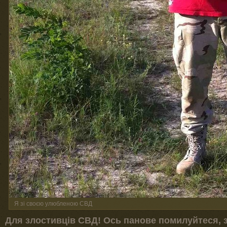
Я зі своєю улюбленою СВД
Для злостивців СВД! Ось панове помилуйтеся,