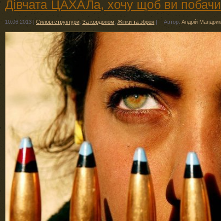
Дівчата ЦАХАЛа, хочу щоб ви побачи
10.06.2013
|
Силові структури
,
За кордоном
,
Жінки та зброя
|
Автор:
Андрій Мандри