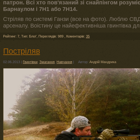
патрон. Всі хто пов'язаний зі снайпінгом розум
Барнаулом і 7Н1 або 7Н14.
Стріляв по системі Ганзи (все на фото). Люблю СВД і
арсеналу. Воістину це найефективніша гвинтівка дл
Рейтинг: 7
,
Тип: Блоґ
,
Переглядів: 989
,
Коментарів:
35
Постріляв
02.06.2013
|
Гвинтівки
,
Змагання
,
Навчання
|
Автор:
Андрій Мандрика