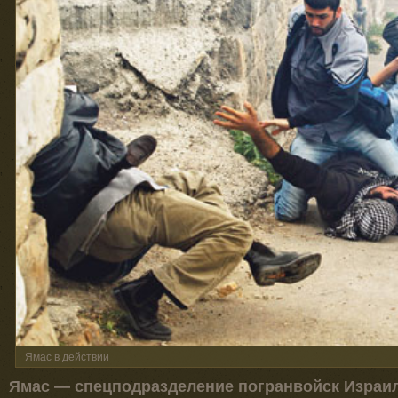
Ямас в действии
Ямас — спецподразделение погранвойск Израил