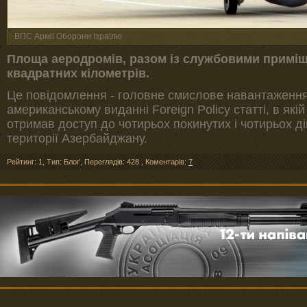
ВПС Армії Оборони Ізраїлю
Площа аеродромів, разом із службовими приміщ
квадратних кілометрів.
Це повідомлення - головне смислове навантаження
американському виданні Foreign Policy статті, в які
отримав доступ до чотирьох покинутих і чотирьох д
території Азербайджану.
Рейтинг: 1
,
Тип: Блоґ
,
Переглядів: 428
,
Коментарів:
7