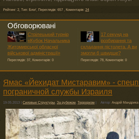
Рейтинг: 2
,
Тип: Блоґ
,
Переглядів: 657
,
Коментарів:
24
Обговорювані
Стрілецький турнір
17 секунд на
«Кубок Начальника
розбирання та
Житомирської обласної
складання пістолета. А ви
військової адміністрації»
змогли б швидше?
Переглядів: 37
,
Коментарів: 0
Переглядів: 78
,
Коментарів: 0
Ямас «Йехидат Мистаравим» - спец
пограничной службы Израиля
19.05.2013
|
Силовые Структуры
,
За рубежом
,
Терроризм
|
Автор:
Андрій Мандрика