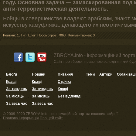
году. Основная задача — замаскированная под
анти-террористическая деятельность.
Бойцы в совершенстве владеют арабским, знают м
искусству камуфляжа, делающего их неотличимыми
Рейтинг: 1
,
Тип: Блоґ
,
Просмотров: 7063
,
Комментариев:
3
ZBROYA.info - Інформаційний портал
Сайт про зброю і право нею володіти, який буде 
Блоґи
Новини
Питання
Теми
Автори
Організаці
Кращі
Кращі
Стрічка
За тиждень
За тиждень
Кращі
За місяць
За місяць
Без відповіді
За весь час
За весь час
© 2009-2020 ZBROYA.info - Інформаційний портал власників зброї
Правова інформація
Про цей сайт