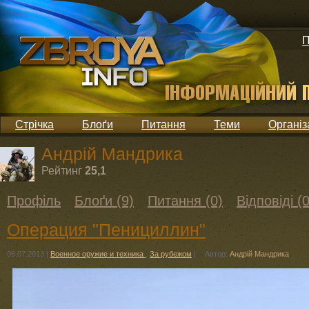
П
Стрічка
Блоґи
Питання
Теми
Організ
Андрій Мандрика
Рейтинг
25,1
Профіль
Блоґи (9)
Питання (0)
Відповіді (0
Операция "Пенициллин"
06.07.2013
|
Военное оружие и техника
,
За рубежом
|
Автор:
Андрій Мандрика