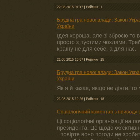
22.08.2015 01:17
|
Рейтинг: 1
Брудна гра нової влади: Закон Украї
України
Ідея хороша, але зі зброєю то 
просто з пустими чохлами. Тре
країну не для себе, а для нас.
21.08.2015 13:57
|
Рейтинг: 15
Брудна гра нової влади: Закон Украї
України
Як я й казав, якщо не діяти, т
21.08.2015 12:26
|
Рейтинг: 18
Соціологічний коментар з приводу 
Ці соціологічні організації на 
президента. Це щодо об'єктивн
- повірте воно погоди не зробит