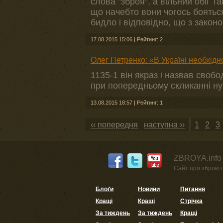
слова "зброя", а вільний обіг т
що начебто вони чогось бояться,
бидло і відповідно, що з закон
17.08.2015 15:06
|
Рейтинг: 2
Олег Петренко: «В Україні необхід
1135-1 він якраз і назвав своб
при попередньому скликанні ну 
13.08.2015 18:57
|
Рейтинг: 1
‹‹ попередня
наступна ››
1
2
3
ZBROYA.info 
Сайт про зброю і 
Блоґи
Новини
Питання
Кращі
Кращі
Стрічка
За тиждень
За тиждень
Кращі