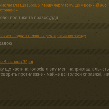
к легалізації зброї. У першу чергу тому, що у воєнний або
и страшно»
ової політики та правосуддя
захист – одна з головних демократичних засад»
 радою
ю Власників Зброї
у що частина голосів ліва? Мені наприклад кількість
 говорить протилежне - майже всі голоси справжні. Н