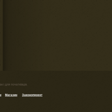
к і для початківців.
и
Магазин
Законопроект