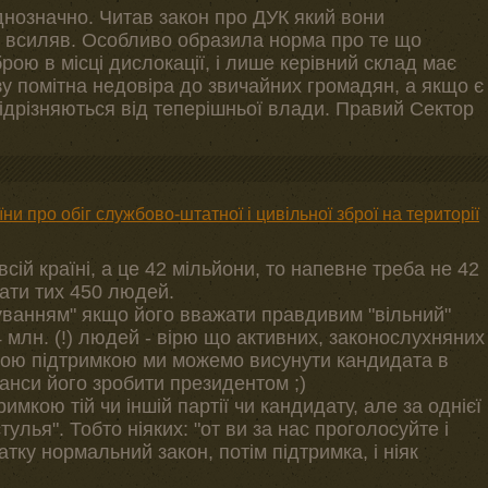
днозначно. Читав закон про ДУК який вони
не всиляв. Особливо образила норма про те що
рою в місці дислокації, і лише керівний склад має
зу помітна недовіра до звичайних громадян, а якщо є
відрізняються від теперішньої влади. Правий Сектор
ни про обіг службово-штатної і цивільної зброї на території
ій країні, а це 42 мільйони, то напевне треба не 42
нати тих 450 людей.
итуванням" якщо його вважати правдивим "вільний"
4 млн. (!) людей - вірю що активних, законослухняних
акою підтримкою ми можемо висунути кандидата в
нси його зробити президентом ;)
имкою тій чи іншій партії чи кандидату, але за однієї
улья". Тобто ніяких: "от ви за нас проголосуйте і
тку нормальний закон, потім підтримка, і ніяк