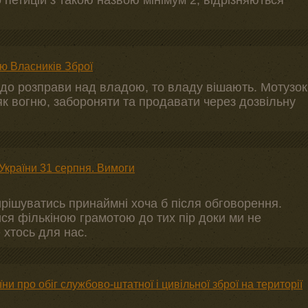
о петицій з такою назвою мінімум 2, відрізняються
ю Власників Зброї
до розправи над владою, то владу вішають. Мотузок
як вогню, забороняти та продавати через дозвільну
України 31 серпня. Вимоги
ирішуватись принаймні хоча б після обговорення.
ися фількіною грамотою до тих пір доки ми не
 хтось для нас.
ни про обіг службово-штатної і цивільної зброї на території