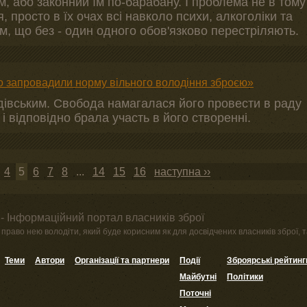
ам, або законний їм по-барабану. І проблема не в тому
 просто в їх очах всі навколо психи, алкоголіки та
ом, що без - один одного обов'язково перестріляють.
но запровадили норму вільного володіння зброєю»
одівським. Свобода намагалася його провести в раду
і відповідно брала участь в його створенні.
4
5
6
7
8
...
14
15
16
наступна ››
- Інформаційний портал власників зброї
право нею володіти, який буде корисним як для досвідчених власників зброї, та
Теми
Автори
Організації та партнери
Події
Зброярські рейтинг
Майбутні
Політики
Поточні