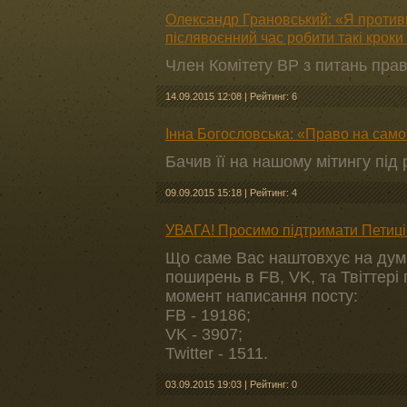
Олександр Грановський: «Я противни
післявоєнний час робити такі крок
Член Комітету ВР з питань прав
14.09.2015 12:08
|
Рейтинг: 6
Інна Богословська: «Право на само
Бачив її на нашому мітингу під
09.09.2015 15:18
|
Рейтинг: 4
УВАГА! Просимо підтримати Петиці
Що саме Вас наштовхує на думк
поширень в FB, VK, та Твіттері
момент написання посту:
FB - 19186;
VK - 3907;
Twitter - 1511.
03.09.2015 19:03
|
Рейтинг: 0