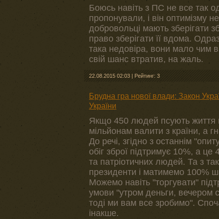
Боюсь навіть з ПС не все так о
пропонували, і він оптимізму 
добровольці мають зберігати зб
право зберігати її вдома. Одра
така недовіра, вони мало чим 
свій шанс втратив, на жаль.
22.08.2015 02:03
|
Рейтинг: 3
Брудна гра нової влади: Закон Украї
України
Якщо 450 людей псують життя вс
мільйонам валити з країни, а г
До речі, згідно з останнім "оп
обіг зброї підтримує 10%, а це 
та патріотичних людей. Та з т
президенти і матимемо 100% ша
Можемо навіть "торгувати" підтр
умови "утром деньги, вечером ст
тоді ми вам все зробимо". Споча
інакше.