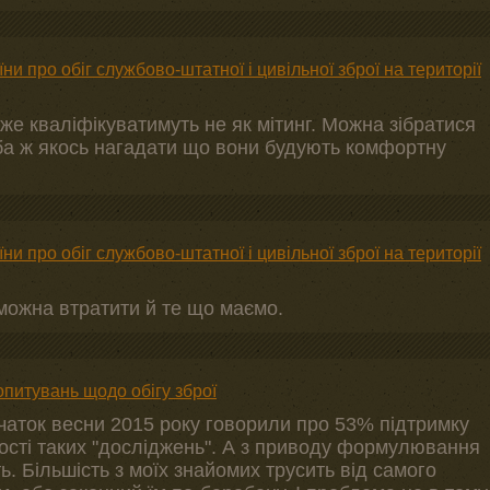
ни про обіг службово-штатної і цивільної зброї на території
вже кваліфікуватимуть не як мітинг. Можна зібратися
ба ж якось нагадати що вони будують комфортну
ни про обіг службово-штатної і цивільної зброї на території
о можна втратити й те що маємо.
опитувань щодо обігу зброї
початок весни 2015 року говорили про 53% підтримку
ості таких "досліджень". А з приводу формулювання
ь. Більшість з моїх знайомих трусить від самого