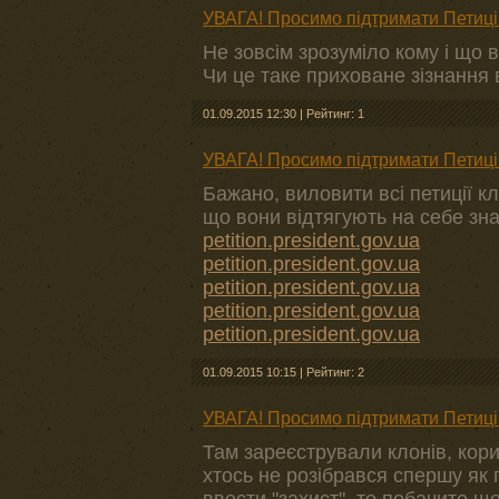
УВАГА! Просимо підтримати Петиці
Не зовсім зрозуміло кому і що в
Чи це таке приховане зізнання 
01.09.2015 12:30
|
Рейтинг: 1
УВАГА! Просимо підтримати Петиці
Бажано, виловити всі петиції к
що вони відтягують на себе знач
petition.president.gov.ua
petition.president.gov.ua
petition.president.gov.ua
petition.president.gov.ua
petition.president.gov.ua
01.09.2015 10:15
|
Рейтинг: 2
УВАГА! Просимо підтримати Петиці
Там зареєстрували клонів, кор
хтось не розібрався спершу як