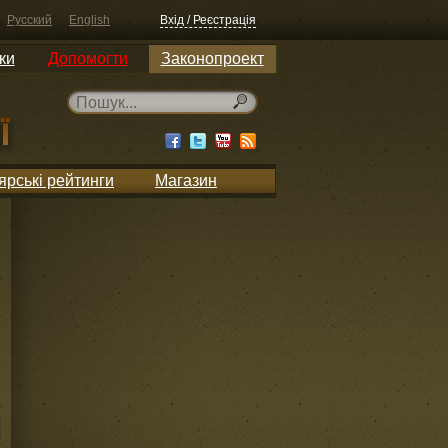
Русский
English
Вхід / Реєстрація
ки
Допомогти
Законопроект
ярські рейтинги
Магазин