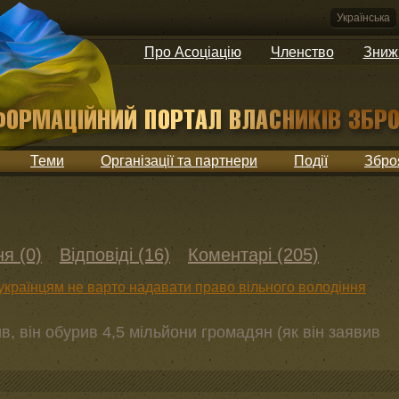
Українська
Про Асоціацію
Членство
Зниж
Теми
Організації та партнери
Події
Збро
я (0)
Відповіді (16)
Коментарі (205)
країнцям не варто надавати право вільного володіння
ив, він обурив 4,5 мільйони громадян (як він заявив