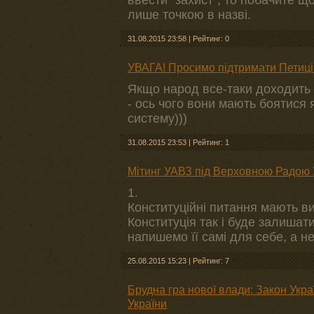
ввести "захист", то побачите щ
лише точкою в назві.
31.08.2015 23:58
|
Рейтинг: 0
УВАГА! Просимо підтримати Петиці
Якщо народ все-таки доходить 
- ось чого вони мають боятися 
систему)))
31.08.2015 23:53
|
Рейтинг: 1
Мітинг УАВЗ під Верховною Радою 
1.
Конституційні питання мають в
Конституція так і буде залишат
напишемо її самі для себе, а не
25.08.2015 15:23
|
Рейтинг: 7
Брудна гра нової влади: Закон Украї
України