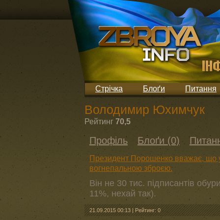
Стрічка
Блоґи
Питання
Володимир Юхимчук
Рейтинг
70,5
Профіль
Блоґи (0)
Питанн
Президент Порошенко вважає, що у
вогнепальною зброєю.
Він не 30 тис. підписантів обур
11%, нехай так).
21.09.2015 00:13
|
Рейтинг: 0