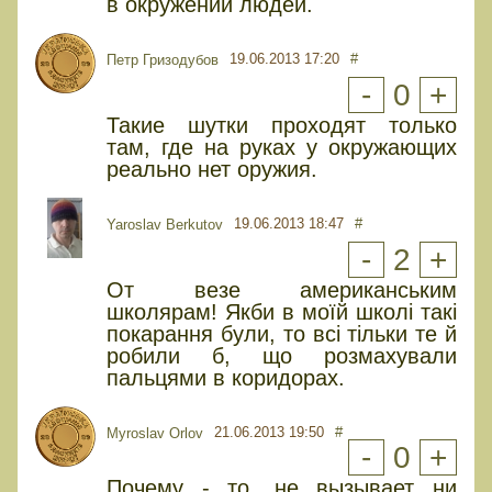
в окружении людей.
19.06.2013 17:20
#
Петр Гризодубов
-
0
+
Такие шутки проходят только
там, где на руках у окружающих
реально нет оружия.
19.06.2013 18:47
#
Yaroslav Berkutov
-
2
+
От везе американським
школярам! Якби в моїй школі такі
покарання були, то всі тільки те й
робили б, що розмахували
пальцями в коридорах.
21.06.2013 19:50
#
Myroslav Orlov
-
0
+
Почему - то, не вызывает ни