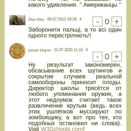
какого удивления. " Американцы "
08.07.2013 18:28
#
-
0
+
Alex Alex
Заборонити пальці, а то всі один
одного перестріляють!!
21.07.2020 11:16
#
pavan klayan
-
0
+
Ну результат закономерен,
обсасывание всех шутингов и
сокрытие случаев реальной
самообороны приносит плоды.
Директор школы трясётся от
любого упоминания оружия, а
этот недоумок считает такое
развлечение крутым (ведь всех
этих ушлёпков муссируют по
зомбоящику, а вот про тех, кто
подобных остановил ни слова).
Visit
W3Schools.com
!