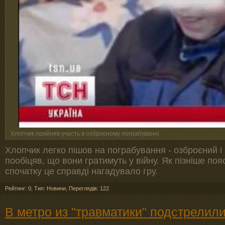
Хлопчик прийняв участь в озброєному пограбуванні
Хлопчик легко пішов на пограбування - озброєний і в
пообіцяв, що вони гратимуть у війну. Як пізніше п
спочатку це справді нагадувало гру.
Рейтинг: 0
,
Тип: Новини
,
Переглядів: 122
В метро из "травматики" подстрелили