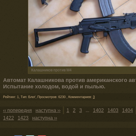
Калашников против М4
Автомат Калашникова против американского ав
Испытание холодом, водой и пылью.
Рейтинг: 1
,
Тип: Блоґ
,
Просмотров: 6230
,
Комментариев:
3
‹‹ попередня
наступна ››
1
2
3
...
1402
1403
1404
1422
1423
наступна ››