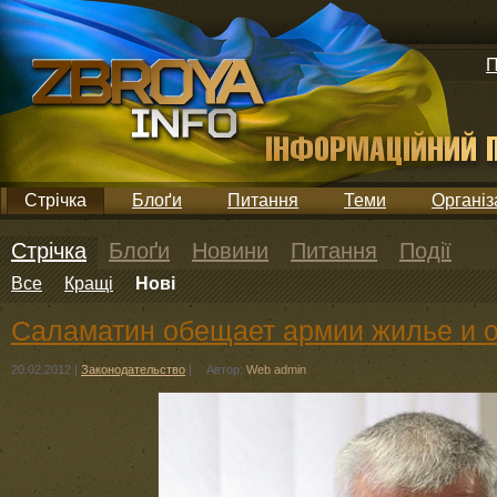
П
Стрічка
Блоґи
Питання
Теми
Організ
Стрічка
Блоґи
Новини
Питання
Події
Все
Кращі
Нові
Саламатин обещает армии жилье и 
20.02.2012
|
Законодательство
|
Автор:
Web admin