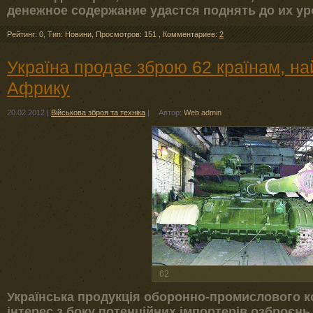
денежное содержание удастся поднять до их уро
Рейтинг: 0
,
Тип: Новини
,
Просмотров: 151
,
Комментариев:
2
Україна продає зброю 62 країнам, най
Африку
20.02.2012
|
Військова зброя та техніка
|
Автор:
Web admin
62
Українська продукція оборонно-промислового к
інтерес з боку потенційних імпортерів озброєнь.