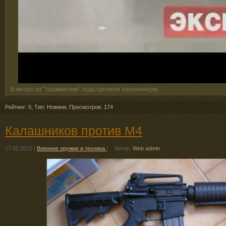
В метро из "травматики" подстрелили пенсионерку.
Рейтинг: 0
,
Тип: Новини
,
Просмотров: 174
Калашников против М4
17.02.2012
|
Военное оружие и техника
|
Автор:
Web admin