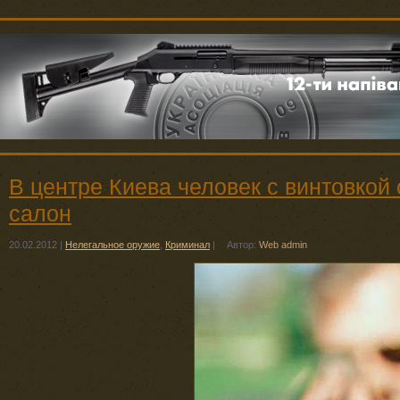
В центре Киева человек с винтовкой
салон
20.02.2012
|
Нелегальное оружие
,
Криминал
|
Автор:
Web admin