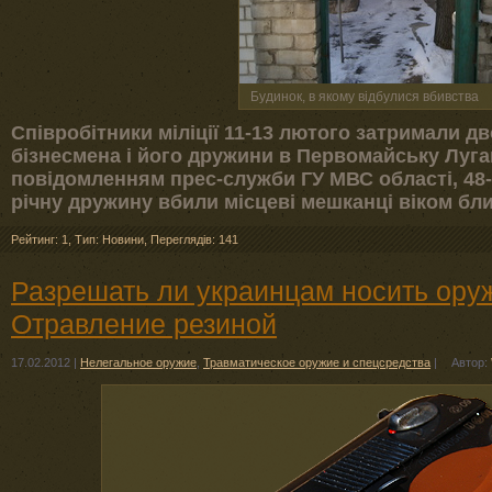
Будинок, в якому відбулися вбивства
Співробітники міліції 11-13 лютого затримали д
бізнесмена і його дружини в Первомайську Луган
повідомленням прес-служби ГУ МВС області, 48-р
річну дружину вбили місцеві мешканці віком близ
Рейтинг: 1
,
Тип: Новини
,
Переглядів: 141
Разрешать ли украинцам носить оруж
Отравление резиной
17.02.2012
|
Нелегальное оружие
,
Травматическое оружие и спецсредства
|
Автор: