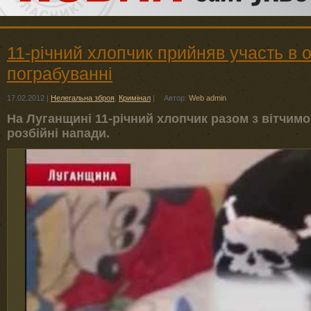
11-річний хлопчик прийняв участь в 
пограбуванні
17.02.2012
|
Нелегальна зброя
,
Кримінал
|
Автор:
Web admin
На Луганщині 11-річний хлопчик разом з вітчимо
розбійні напади.