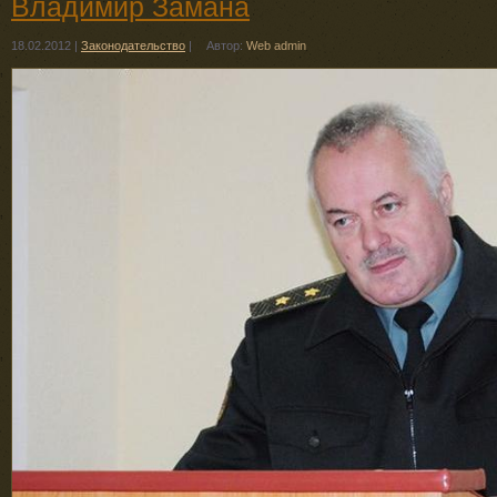
Владимир Замана
18.02.2012
|
Законодательство
|
Автор:
Web admin