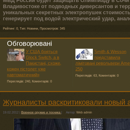
МВД России будет защищать Олимпиаду в Сочи
Владивостоке от подводных диверсантов и тер
уникальных секретных электропушек стоимость
генерирует под водой электрический удар, ана
Рейтинг: 0
,
Тип: Новини
,
Просмотров: 345
Обговорювані
У США бояться
Smith & Wesson
Glock Switch, а в
представила
Пакистані, схоже,
лімітовані револьвери Ame
кожен пістолет уже
250
«автоматичний»
Переглядів: 63
,
Коментарів: 0
Переглядів: 240
,
Коментарів: 0
Журналисты раскритиковали новый 
19.02.2012
|
Военное оружие и техника
|
Автор:
Web admin