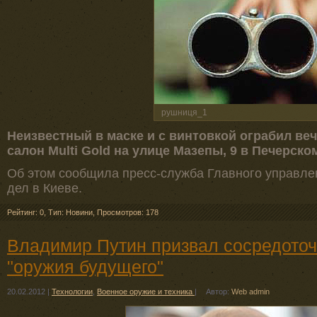
рушниця_1
Неизвестный в маске и с винтовкой ограбил в
салон Multi Gold на улице Мазепы, 9 в Печерско
Об этом сообщила пресс-служба Главного управле
дел в Киеве.
Рейтинг: 0
,
Тип: Новини
,
Просмотров: 178
Владимир Путин призвал сосредоточ
"оружия будущего"
20.02.2012
|
Технологии
,
Военное оружие и техника
|
Автор:
Web admin