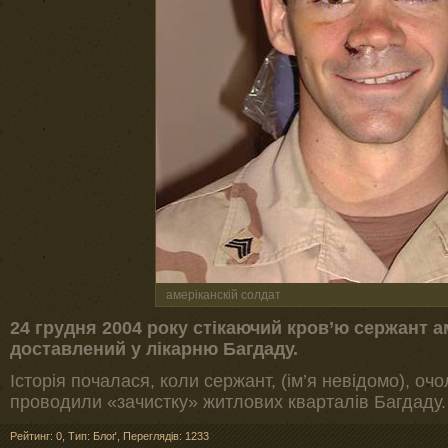
амеріканскій солдат
24 грудня 2004 року стікаючий кров’ю сержант а
доставлений у лікарню Багдаду.
Історія почалася, коли сержант, (ім’я невідомо), очо
проводили «зачистку» житлових кварталів Багдаду.
Рейтинг: 0
,
Тип: Блоґ
,
Переглядів: 1233