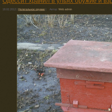
Одессит хранил в ульях оружие и вз
18.02.2012
|
Нелегальное оружие
|
Автор:
Web admin