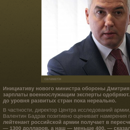
саламатін
Инициативу нового министра обороны Дмитрия
зарплаты военнослужащим эксперты одобряют. 
до уровня развитых стран пока нереально.
В частности, директор Центра исследований армии
Валентин Бадрак позитивно оценивает намерения
лейтенант российской армии получает в пересч
— 1300 долларов, а наш — меньше 400, — сказал