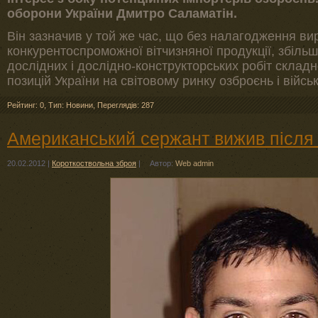
оборони України Дмитро Саламатін.
Він зазначив у той же час, що без налагодження в
конкурентоспроможної вітчизняної продукції, збіль
дослідних і дослідно-конструкторських робіт склад
позицій України на світовому ринку озброєнь і військ
Рейтинг: 0
,
Тип: Новини
,
Переглядів: 287
Американський сержант вижив після 
20.02.2012
|
Короткоствольна зброя
|
Автор:
Web admin