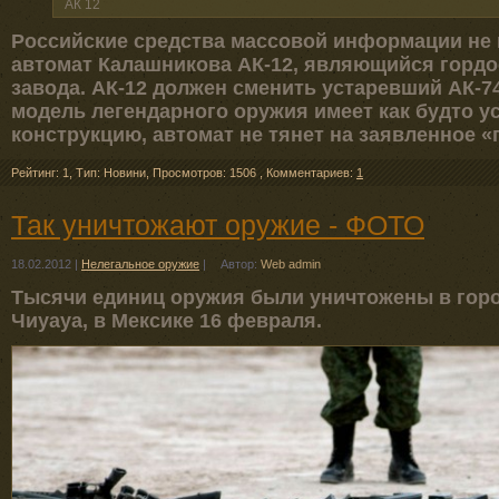
АК 12
Российские средства массовой информации не 
автомат Калашникова АК-12, являющийся горд
завода. АК-12 должен сменить устаревший АК-74
модель легендарного оружия имеет как будто 
конструкцию, автомат не тянет на заявленное «
Рейтинг: 1
,
Тип: Новини
,
Просмотров: 1506
,
Комментариев:
1
Так уничтожают оружие - ФОТО
18.02.2012
|
Нелегальное оружие
|
Автор:
Web admin
Тысячи единиц оружия были уничтожены в горо
Чиуауа, в Мексике 16 февраля.