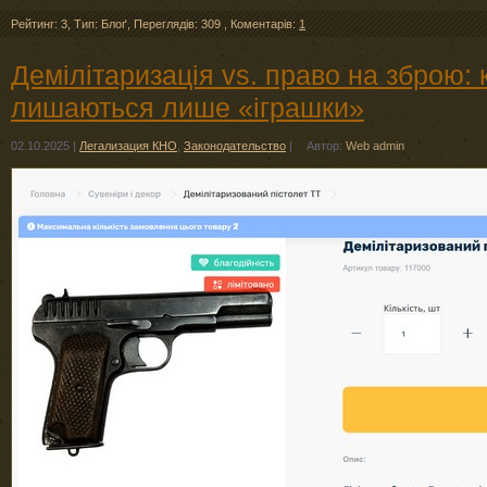
Рейтинг: 3
,
Тип: Блоґ
,
Переглядів: 309
,
Коментарів:
1
Демілітаризація vs. право на зброю:
лишаються лише «іграшки»
02.10.2025
|
Легализация КНО
,
Законодательство
|
Автор:
Web admin