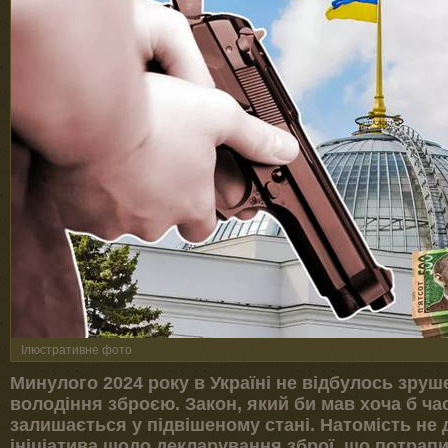
Ілюстративне фото
Минулого 2024 року в Україні не відбулось зруш
володіння зброєю. Закон, який би мав хоча б час
залишається у підвішеному стані. Натомість н
ініціатива щодо декларування зброї, що потрапил