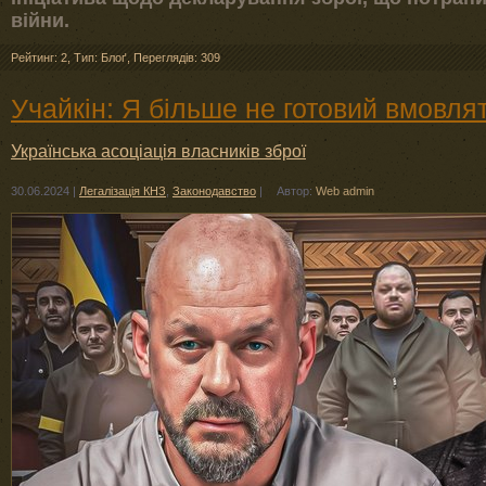
війни.
Рейтинг: 2
,
Тип: Блоґ
,
Переглядів: 309
Учайкін: Я більше не готовий вмовля
Українська асоціація власників зброї
30.06.2024
|
Легалізація КНЗ
,
Законодавство
|
Автор:
Web admin