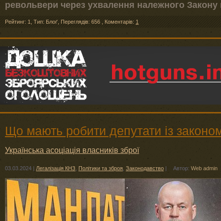
револьвери через ухвалення належного Закону 
Рейтинг: 1
,
Тип: Блоґ
,
Переглядів: 656
,
Коментарів:
1
Що мають робити депутати із законо
Українська асоціація власників зброї
03.03.2024
|
Легалізація КНЗ
,
Політики та зброя
,
Законодавство
|
Автор:
Web admin