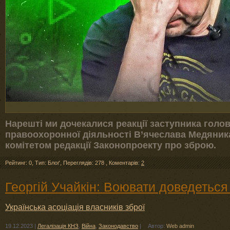
Нарешті ми дочекалися реакції заступника голов
правоохоронної діяльності В’ячеслава Медяник
комітетом редакції Законопроекту про зброю.
Рейтинг: 0
,
Тип: Блоґ
,
Переглядів: 278
,
Коментарів:
2
Георгій Учайкін: Воювати доведетьс
Українська асоціація власників зброї
19.12.2023
|
Легалізація КНЗ
,
Війна
,
Законодавство
|
Автор:
Web admin