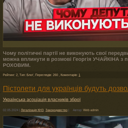
Чому політичні партії не виконують свої передви
можна вплинути в розмові Георгія УЧАЙКІНА з 
РОХОВИМ.
Рейтинг: 2
,
Тип: Блоґ
,
Переглядів: 260
,
Коментарів:
1
Пістолети для українців будуть дозво
Українська асоціація власників зброї
02.05.2024
|
Легалізація КНЗ
,
Законодавство
|
Автор:
Web admin