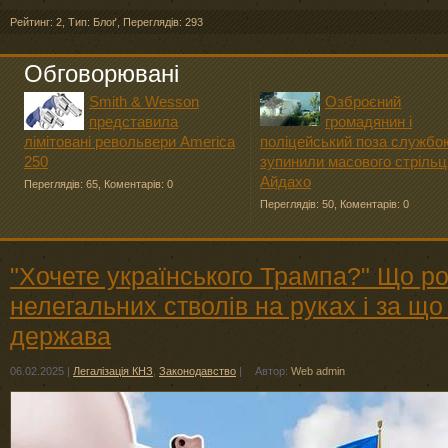
Рейтинг: 2
,
Тип: Блоґ
,
Переглядів: 293
Обговорювані
Smith & Wesson
Озброєний
представила
громадянин і
лімітовані револьвери America
поліцейський поза службо
250
зупинили масового стрільц
Айдахо
Переглядів: 65
,
Коментарів: 0
Переглядів: 50
,
Коментарів: 0
"Хочете українського Трампа?" Що р
нелегальних стволів на руках і за що
держава
06.02.2025
|
Легалізація КНЗ
,
Законодавство
|
Автор:
Web admin