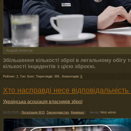
Андрій Нєбитов
Збільшення кількості зброї в легальному обігу
кількості інцидентів з цією зброєю.
Рейтинг: 2
,
Тип: Блоґ
,
Переглядів: 395
,
Коментарів:
5
Хто насправді несе відповідальність 
Українська асоціація власників зброї
16.03.2025
|
Легалізація КНЗ
,
Законодавство
,
Кримінал
|
Автор:
Web admin