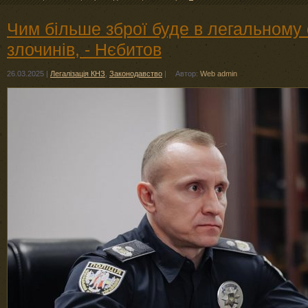
Чим більше зброї буде в легальному 
злочинів, - Нєбитов
26.03.2025
|
Легалізація КНЗ
,
Законодавство
|
Автор:
Web admin