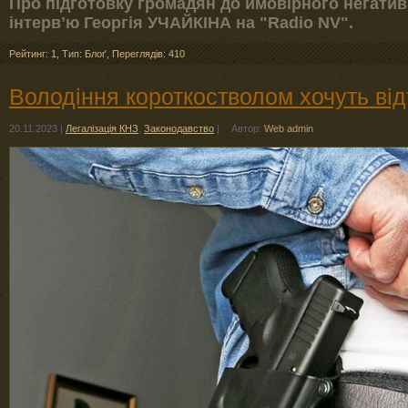
Про підготовку громадян до ймовірного негатив
інтервʼю Георгія УЧАЙКІНА на "Radio NV".
Рейтинг: 1
,
Тип: Блоґ
,
Переглядів: 410
Володіння короткостволом хочуть від
20.11.2023
|
Легалізація КНЗ
,
Законодавство
|
Автор:
Web admin