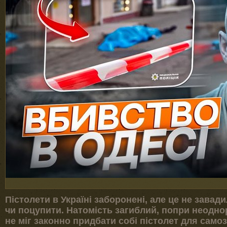
Пістолети в Україні заборонені, але це не завад
чи поцупити. Натомість загиблий, попри неоднор
не міг законно придбати собі пістолет для само