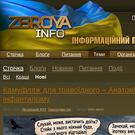
П
Стрічка
Блоґи
Питання
Теми
Організ
Стрічка
Блоґи
Новини
Питання
Події
Всі
Кращі
Нові
Камуфляж для травоїдного – Анатом
інфантилізму
13.06.2026
|
Легалізація КНЗ
,
Законодавство
|
Автор:
Web admin