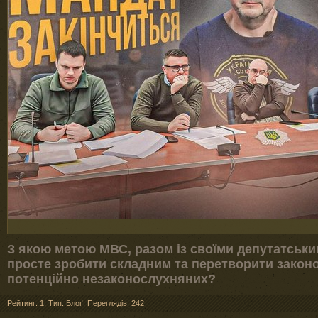
З якою метою МВС, разом із своїми депутатськ
просте зробити складним та перетворити закон
потенційно незаконослухняних?
Рейтинг: 1
,
Тип: Блоґ
,
Переглядів: 242