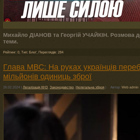
Михайло ДІАНОВ та Георгій УЧАЙКІН. Розмова до
теми.
Рейтинг: 0
,
Тип: Блоґ
,
Переглядів: 284
Глава МВС: На руках українців переб
мільйонів одиниць зброї
26.02.2024
|
Легалізація КНЗ
,
Законодавство
,
Нелегальна зброя
|
Автор:
Web admin