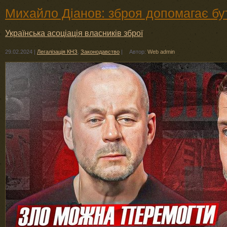
Михайло Діанов: зброя допомагає бу
Українська асоціація власників зброї
29.02.2024
|
Легалізація КНЗ
,
Законодавство
|
Автор:
Web admin