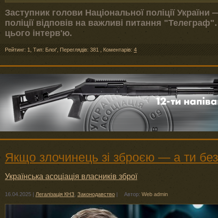
Заступник голови Національної поліції України
поліції відповів на важливі питання "Телеграф
цього інтерв'ю.
Рейтинг: 1
,
Тип: Блоґ
,
Переглядів: 381
,
Коментарів:
4
Якщо злочинець зі зброєю — а ти бе
Українська асоціація власників зброї
16.04.2025
|
Легалізація КНЗ
,
Законодавство
|
Автор:
Web admin