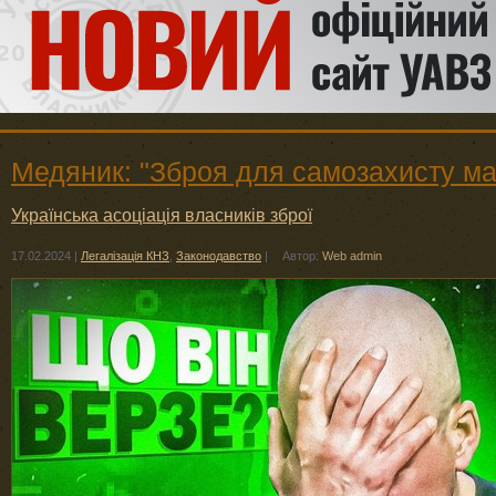
Медяник: "Зброя для самозахисту ма
Українська асоціація власників зброї
17.02.2024
|
Легалізація КНЗ
,
Законодавство
|
Автор:
Web admin