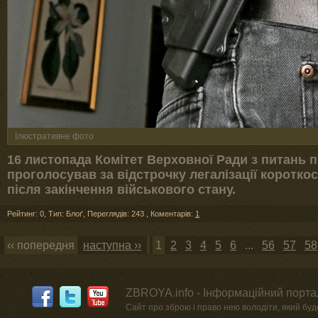
Ілюстративне фото
16 листопада Комітет Верховної Ради з питань 
проголосував за відстрочку легалізації короткос
після закінчення військового стану.
Рейтинг: 0
,
Тип: Блоґ
,
Переглядів: 243
,
Коментарів:
1
‹‹ попередня
наступна ››
1
2
3
4
5
6
...
56
57
58
ZBROYA.info - Інформаційний портал
Сайт про зброю і право нею володіти, який буде 