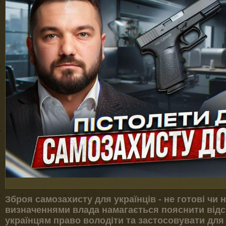
Зброя самозахисту для українців - не готові чи 
визначеннями влада намагається пояснити відс
українцям право володіти та застосовувати для