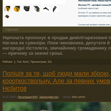
Скріншот
Укрпошта пропонує в продаж демілітаризовані п
Нагана як сувеніри. Поки чиновники, депутати й
нагородні пістолети, звичайному громадянину 
— причому за значні гроші.
Рейтинг: 1
,
Тип: Блоґ
,
Просмотров: 311
Поліція за те, щоб люди мали зброю,
короткоствольну. Але за певних умов,
Нєбитов
11.07.2025
|
Легалізація КНЗ
,
Законодавство
|
Автор:
Web admin