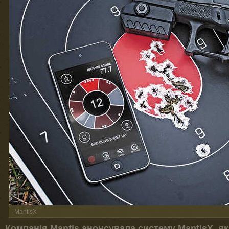
MantisX
Компанія Mantis анонсувала систему MantisX, я