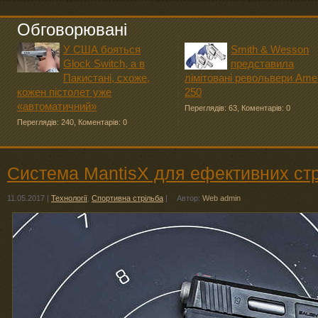
Обговорювані
У США бояться
Smith & Wesson
Glock Switch, а в
представила
Пакистані, схоже,
лімітовані револьвери Ame
кожен пістолет уже
250
«автоматичний»
Переглядів: 63
,
Коментарів: 0
Переглядів: 240
,
Коментарів: 0
Система MantisX для ефективних стр
11.05.2017
|
Технології
,
Спортивна стрільба
|
Автор:
Web admin