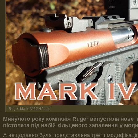
Ruger Mark IV 22-45 Lite
Минулого року компанія Ruger випустила нове 
пістолета під набій кільцевого запалення у модиф
А нещодавно була представлена третя модифікація –