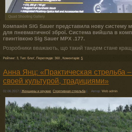
Quad Shooting Gallery
Компанія SIG Sauer представила нову систему м
для пневматичної зброї. Система вийшла в ком
гвинтівкою Sig Sauer MPX .177.
Розробники вважають, що такий тандем стане кращ
Рейтинг: 3
,
Тип: Блоґ
,
Переглядів: 360
,
Коментарів:
5
Анна Янц: «Практическая стрельба –
своей культурой, традициями»
02.06.2017
|
Женщины и оружие
,
Спортивная стрельба
|
Автор:
Web admin