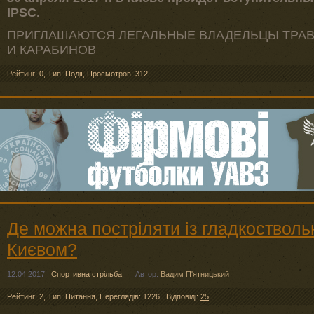
IPSC.
ПРИГЛАШАЮТСЯ ЛЕГАЛЬНЫЕ ВЛАДЕЛЬЦЫ ТРАВ
И КАРАБИНОВ
Рейтинг: 0
,
Тип: Події
,
Просмотров: 312
Де можна постріляти із гладкостволь
Києвом?
12.04.2017
|
Спортивна стрільба
|
Автор:
Вадим П'ятницький
Рейтинг: 2
,
Тип: Питання
,
Переглядів: 1226
,
Відповіді:
25