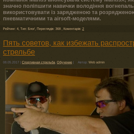
значно поліпшити навички володіння вогнепал
використовувати із зарядженою та розряджено
пневматичними та airsoft-моделями.
Рейтинг: 4
,
Тип: Блоґ
,
Переглядів: 368
,
Коментарів:
2
Пять советов, как избежать распрос
стрельбе
08.05.2017
|
Спортивная стрельба
,
Обучение
|
Автор:
Web admin