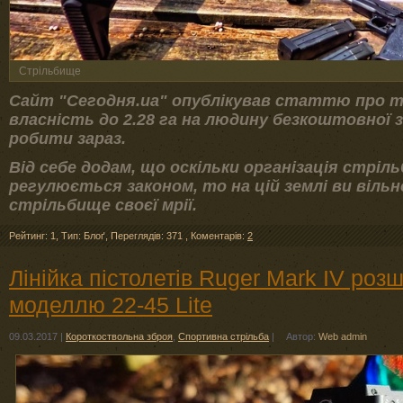
Стрільбище
Сайт "Сегодня.ua" опублікував статтю про т
власність до 2.28 га на людину безкоштовної 
робити зараз.
Від себе додам, що оскільки організація стріл
регулюється законом, то на цій землі ви віл
стрільбище своєї мрії.
Рейтинг: 1
,
Тип: Блоґ
,
Переглядів: 371
,
Коментарів:
2
Лінійка пістолетів Ruger Mark IV ро
моделлю 22-45 Lite
09.03.2017
|
Короткоствольна зброя
,
Спортивна стрільба
|
Автор:
Web admin