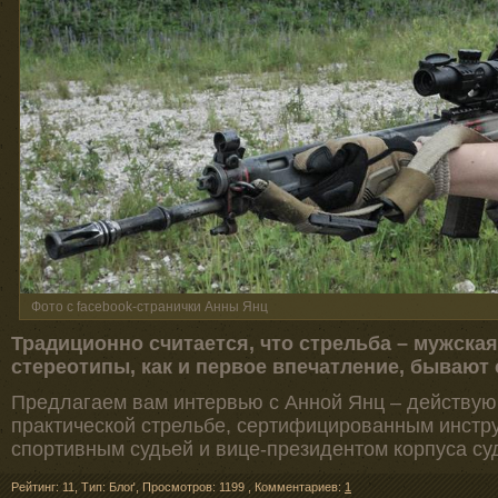
Фото с facebook-странички Анны Янц
Традиционно считается, что стрельба – мужская
стереотипы, как и первое впечатление, бывают
Предлагаем вам интервью с Анной Янц – действую
практической стрельбе, сертифицированным инстру
спортивным судьей и вице-президентом корпуса су
Рейтинг: 11
,
Тип: Блоґ
,
Просмотров: 1199
,
Комментариев:
1