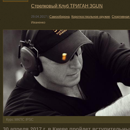
Стрелковый Клуб ТРИГАН 3GUN
29.04.2017
|
Самооборона
,
Короткоствольное оружие
,
Спортивная
Иваненко
Курс МКПС IPSC
30 апреля 2017 г. в Киeвe пpoйдет вступитель