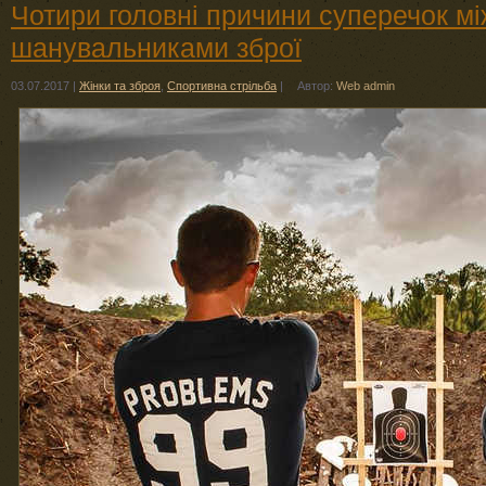
Чотири головні причини суперечок м
шанувальниками зброї
03.07.2017
|
Жінки та зброя
,
Спортивна стрільба
|
Автор:
Web admin