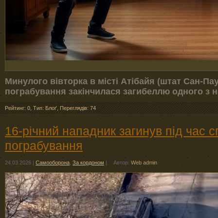
Минулого вівторка в місті Атібайя (штат Сан-Па
пограбування закінчилася загибеллю одного з 
Рейтинг: 0
,
Тип: Блоґ
,
Переглядів: 74
16-річний нападник загинув під час 
пограбування
24.03.2026
|
Самооборона
,
За кордоном
|
Автор:
Web admin