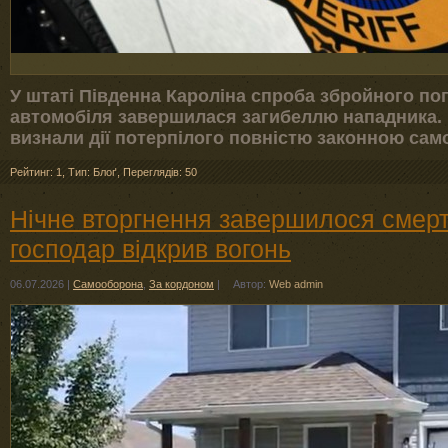
У штаті Південна Кароліна спроба збройного по
автомобіля завершилася загибеллю нападника. 
визнали дії потерпілого повністю законною са
Рейтинг: 1
,
Тип: Блоґ
,
Переглядів: 50
Нічне вторгнення завершилося смер
господар відкрив вогонь
06.07.2026
|
Самооборона
,
За кордоном
|
Автор:
Web admin