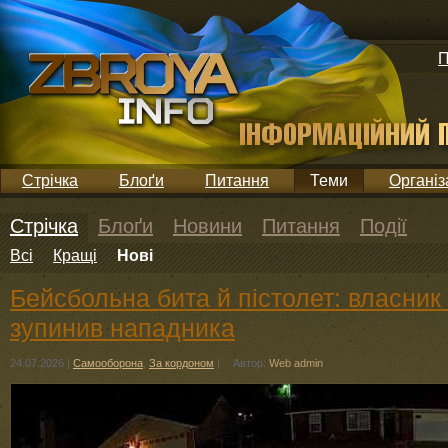
П
Стрічка
Блоґи
Питання
Теми
Організ
Стрічка
Блоґи
Новини
Питання
Події
Всі
Кращі
Нові
Бейсбольна бита й пістолет: власник
зупинив нападника
24.07.2026
|
Самооборона
,
За кордоном
|
Автор:
Web admin