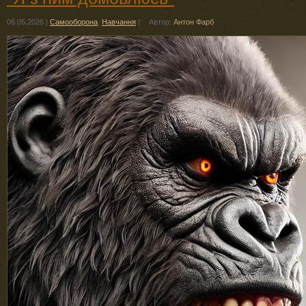
06.05.2026
|
Самооборона
,
Навчання
|
Автор:
Антон Фарб