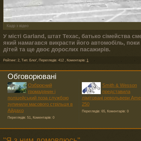
Кадр з відео
У місті Garland, штат Техас, батько сімейства 
який намагався викрасти його автомобіль, поки
дітей та ще двоє дорослих пасажирів.
Рейтинг: 2
,
Тип: Блоґ
,
Переглядів: 412
,
Коментарів:
1
Обговорювані
Озброєний
Smith & Wesson
громадянин і
представила
поліцейський поза службою
лімітовані револьвери Ame
зупинили масового стрільця в
250
Айдахо
Переглядів: 65
,
Коментарів: 0
Переглядів: 51
,
Коментарів: 0
"Я з ним домовлюсь"