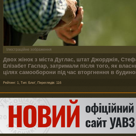
Ілюстраційне зображення
Двох жінок з міста Дуглас, штат Джорджія, Стеф
Елізабет Гаспар, затримали після того, як власн
цілях самооборони під час вторгнення в будино
Рейтинг: 1
,
Тип: Блоґ
,
Переглядів: 116