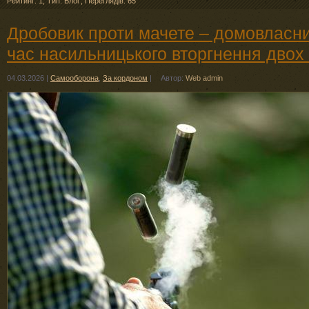
Рейтинг: 1
,
Тип: Блоґ
,
Переглядів: 65
Дробовик проти мачете – домовласни
час насильницького вторгнення двох 
04.03.2026
|
Самооборона
,
За кордоном
|
Автор:
Web admin