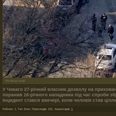
На місці події
У Чикаго 27-річний власник дозволу на прихова
поранив 16-річного нападника під час спроби з
Інцидент стався ввечері, коли чоловік став ціл
Рейтинг: 1
,
Тип: Блоґ
,
Переглядів: 152
,
Коментарів:
1