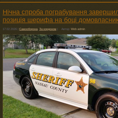
Нічна спроба пограбування завершил
позиція шерифа на боці домовласни
17.02.2026
|
Самооборона
,
За кордоном
|
Автор:
Web admin