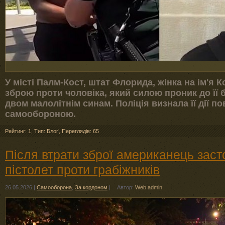
У місті Палм-Кост, штат Флорида, жінка на ім'я 
зброю проти чоловіка, який силою проник до її б
двом малолітнім синам. Поліція визнала її дії п
самообороною.
Рейтинг: 1
,
Тип: Блоґ
,
Переглядів: 65
Після втрати зброї американець зас
пістолет проти грабіжників
26.05.2026
|
Самооборона
,
За кордоном
|
Автор:
Web admin