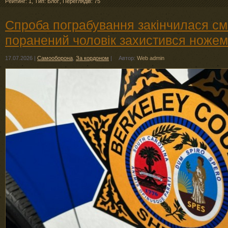
Рейтинг: 1
,
Тип: Блоґ
,
Переглядів: 75
Спроба пограбування закінчилася с
поранений чоловік захистився ножем
17.07.2026
|
Самооборона
,
За кордоном
|
Автор:
Web admin