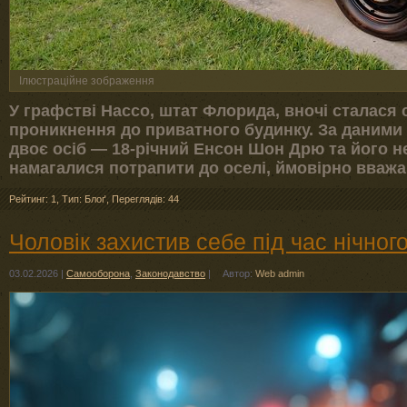
Ілюстраційне зображення
У графстві Нассо, штат Флорида, вночі сталася 
проникнення до приватного будинку. За даними
двоє осіб — 18-річний Енсон Шон Дрю та його н
намагалися потрапити до оселі, ймовірно вваж
Рейтинг: 1
,
Тип: Блоґ
,
Переглядів: 44
Чоловік захистив себе під час нічног
03.02.2026
|
Самооборона
,
Законодавство
|
Автор:
Web admin