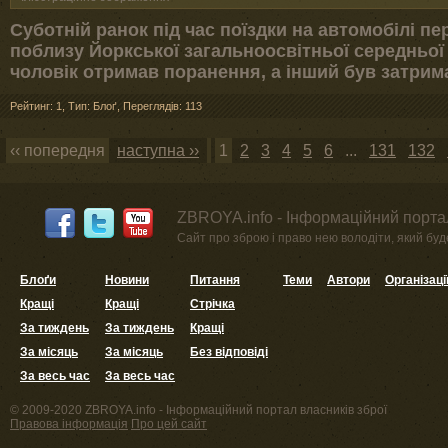
Суботній ранок під час поїздки на автомобілі пе
поблизу Йоркської загальноосвітньої середньої 
чоловік отримав поранення, а інший був затрим
Рейтинг: 1
,
Тип: Блоґ
,
Переглядів: 113
‹‹ попередня
наступна ››
1
2
3
4
5
6
...
131
132
ZBROYA.info - Інформаційний портал
Сайт про зброю і право нею володіти, який буде 
Блоґи
Новини
Питання
Теми
Автори
Організаці
Кращі
Кращі
Стрічка
За тиждень
За тиждень
Кращі
За місяць
За місяць
Без відповіді
За весь час
За весь час
© 2009-2020 ZBROYA.info - Інформаційний портал власників зброї
Правова інформація
Про цей сайт