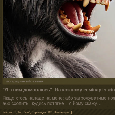
Ілюстраційне зображення
"Я з ним домовлюсь". На кожному семінарі з жі
Якщо хтось нападе на мене; або загрожуватиме нож
або схопить і кудись потягне – я йому скажу…
Рейтинг: 1
,
Тип: Блоґ
,
Переглядів: 120
,
Коментарів:
1