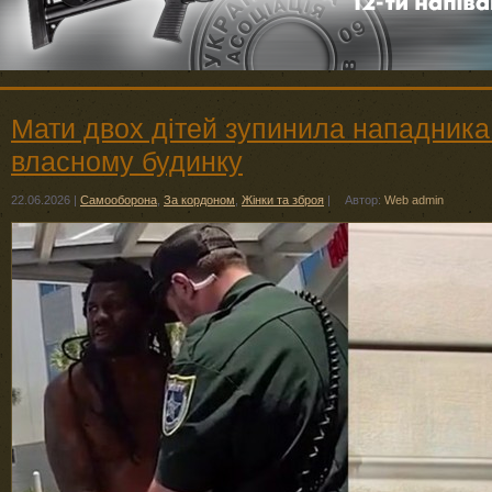
Мати двох дітей зупинила нападника
власному будинку
22.06.2026
|
Самооборона
,
За кордоном
,
Жінки та зброя
|
Автор:
Web admin