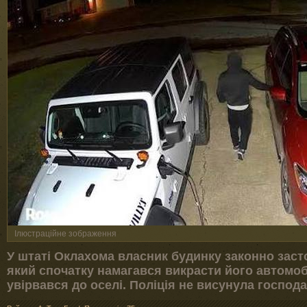
Ілюстраційне зображення
У штаті Оклахома власник будинку законно заст
який спочатку намагався викрасти його автомоб
увірвався до оселі. Поліція не висунула госпо