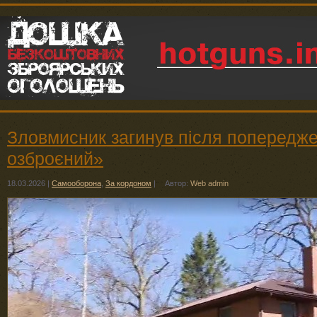
Зловмисник загинув після попередж
озброєний»
18.03.2026
|
Самооборона
,
За кордоном
|
Автор:
Web admin