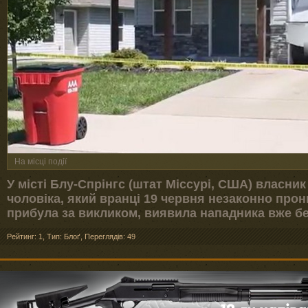
На місці події
У місті Блу-Спрінгс (штат Міссурі, США) власн
чоловіка, який вранці 19 червня незаконно прони
прибула за викликом, виявила нападника вже бе
Рейтинг: 1
,
Тип: Блоґ
,
Переглядів: 49