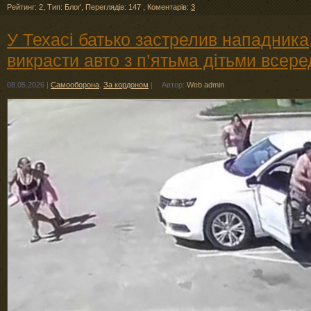
Рейтинг: 2
,
Тип: Блоґ
,
Переглядів: 147
,
Коментарів:
3
У Техасі батько застрелив нападника
викрасти авто з п’ятьма дітьми всере
08.05.2026
|
Самооборона
,
За кордоном
|
Автор:
Web admin