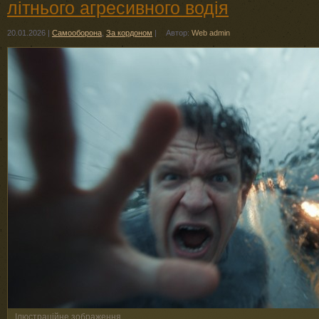
літнього агресивного водія
20.01.2026
|
Самооборона
,
За кордоном
|
Автор:
Web admin
Ілюстраційне зображення