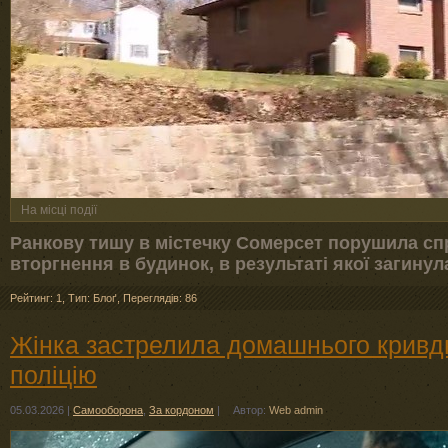
На місці події
Ранкову тишу в містечку Сомерсет порушила с
вторгнення в будинок, в результаті якої загину
Рейтинг: 1
,
Тип: Блоґ
,
Переглядів: 86
Жінка застрелила домашнього кривд
поліцію
05.03.2026
|
Самооборона
,
За кордоном
|
Автор:
Web admin