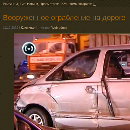
Рейтинг: 3
,
Тип: Новини
,
Просмотров: 2824
,
Комментариев:
19
Вооруженное ограбление на дороге
11.12.2012
|
Криминал
|
Автор:
Web admin