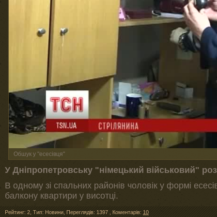
Обшук у "есесівця"
У Дніпропетровську "німецький військовий" роз
В одному зі спальних районів чоловік у формі есес
балкону квартири у висотці.
Рейтинг: 2
,
Тип: Новини
,
Переглядів: 1397
,
Коментарів:
10