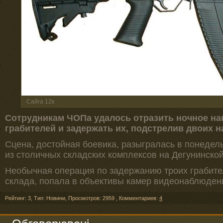
Сайга 12к
Сотрудникам ЧОПа удалось отразить ночное н
грабителей и задержать их, подстрелив двоих 
Сцена, достойная боевика, разыгралась в понедел
из столичных складских комплексов на Дегунинской
Необычная операция по задержанию троих грабите
склада, попала в объективы камер видеонаблюден
Рейтинг: 3
,
Тип: Новини
,
Просмотров: 2959
,
Комментариев:
4