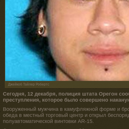
Джейкоб Тайлер Робертс
Сегодня, 12 декабря, полиция штата Орегон со
преступления, которое было совершено наканун
Вооруженный мужчина в камуфляжной форме и бр
обеда в местный торговый центр и открыл беспоря
полуавтоматической винтовки AR-15.