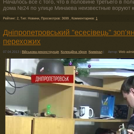
Началось все с того, что в половине третьего в по
дома №24 по улице Минаева неизвестные воруют к
Рейтинг: 2
,
Тип: Новини
,
Просмотров: 3699
,
Комментариев:
1
Дніпропетровський "есесівець" зоп'ян
перехожих
07.04.2013
|
Військова реконструкція
,
Колекційна зброя
,
Кримінал
|
Автор:
Web admi