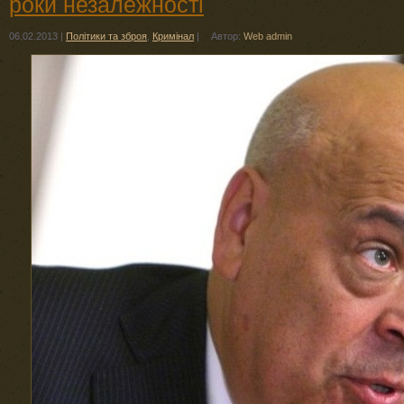
роки незалежності
06.02.2013
|
Політики та зброя
,
Кримінал
|
Автор:
Web admin