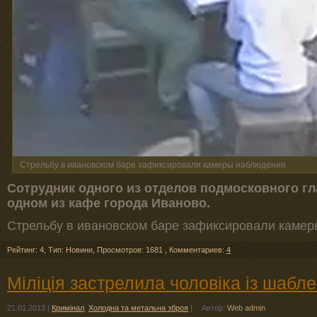
Стрельбу в ивановском баре зафиксировали камеры наблюдения
Сотрудник одного из отделов подмосковного гл
одном из кафе города Иваново.
Стрельбу в ивановском баре зафиксировали каме
Рейтинг: 4
,
Тип: Новини
,
Просмотров: 1681
,
Комментариев:
4
Міліція застрелила чоловіка із шабл
21.01.2013
|
Кримінал
,
Холодна та метальна зброя
|
Автор:
Web admin