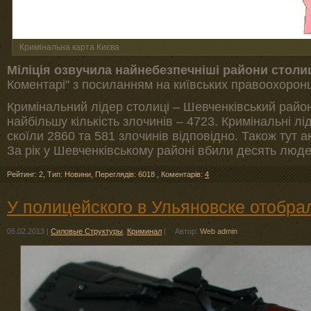
Кримінальна карта Києва
Міліція озвучила найнебезпечніші райони столи
Коментарі" з посиланням на київських правоохоронц
Кримінальний лідер столиці – Шевченківський район.
найбільшу кількість злочинів – 4723. Кримінальні лід
скоїли 2860 та 581 злочинів відповідно. Також тут а
За рік у Шевченківському районі вбили десять люде
Рейтинг: 2
,
Тип: Новини
,
Переглядів: 6018
,
Коментарів:
4
У полицейского в Ульяновске отобра
05.02.2013
|
Силовые Структуры
,
Криминал
|
Автор:
Web admin