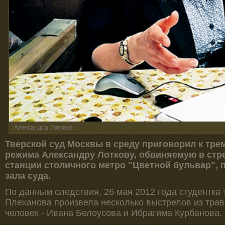
Александра Лоткова
Тверской суд Москвы в среду приговорил к тре
режима Александру Лоткову, обвиняемую в стре
станции столичного метро "Цветной бульвар",
зала суда.
По данным следствия, 26 мая 2012 года студентка т
Плеханова произвела несколько выстрелов из трав
человек - Ивана Белоусова и Ибрагима Курбанова.