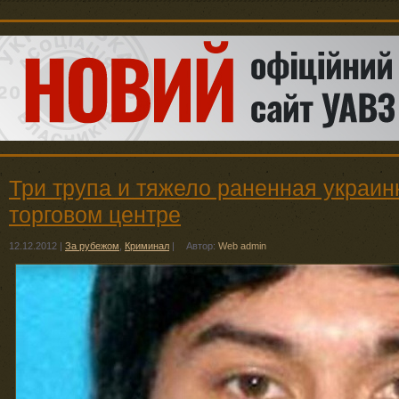
Три трупа и тяжело раненная украинк
торговом центре
12.12.2012
|
За рубежом
,
Криминал
|
Автор:
Web admin