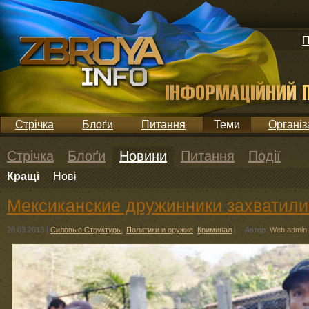
П
Стрічка
Блоґи
Питання
Теми
Організ
Стрічка
Блоґи
Новини
Питання
Події
Кращі
Нові
Мексиканские дружинники захватили
28.03.2013
|
Силовые Структуры
,
Политики и оружие
,
Криминал
|
Автор:
Web admin