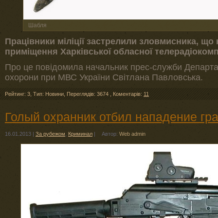
Шабля
Працівники міліції застрелили зловмисника, що
приміщення Харківської обласної телерадіокомпа
Про це повідомила начальник прес-служби Департ
охорони при МВС України Світлана Павловська.
Рейтинг: 3
,
Тип: Новини
,
Переглядів: 3674
,
Коментарів:
11
Голый охранник отбил нападение гр
16.01.2013
|
За рубежом
,
Криминал
|
Автор:
Web admin