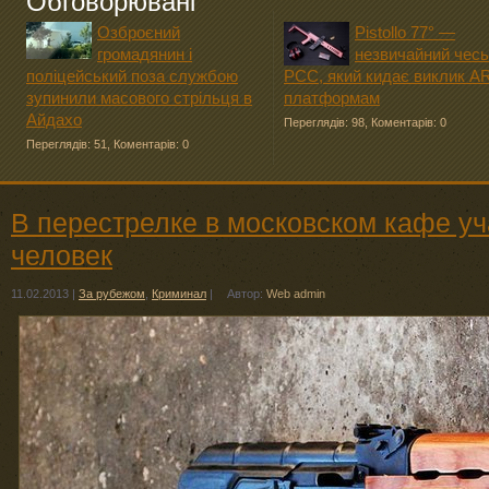
Обговорювані
Озброєний
Pistollo 77° —
громадянин і
незвичайний чесь
поліцейський поза службою
PCC, який кидає виклик A
зупинили масового стрільця в
платформам
Айдахо
Переглядів: 98
,
Коментарів: 0
Переглядів: 51
,
Коментарів: 0
В перестрелке в московском кафе уч
человек
11.02.2013
|
За рубежом
,
Криминал
|
Автор:
Web admin