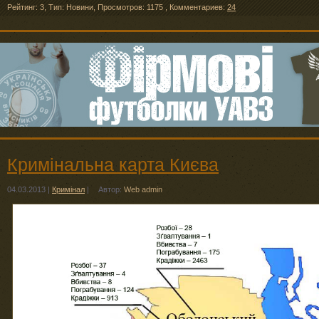
Рейтинг: 3
,
Тип: Новини
,
Просмотров: 1175
,
Комментариев:
24
Кримінальна карта Києва
04.03.2013
|
Кримінал
|
Автор:
Web admin