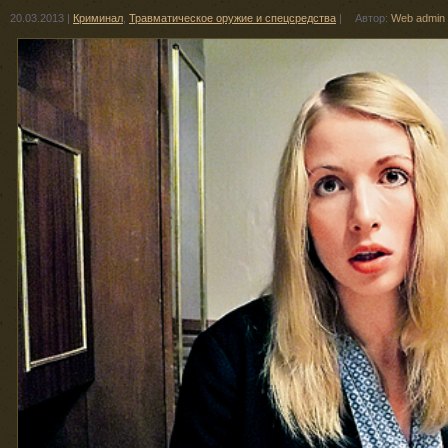
20.03.2013
|
Криминал
,
Травматическое оружие и спецсредства
|
Автор:
Web admin