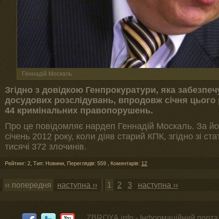
Геннадій Москаль
Згідно з довідкою Генпрокуратури, яка забезпе
досудових розслідувань, впродовж січня цього 
44 кримінальних правопорушень.
Про це повідомляє нардеп Геннадій Москаль. За йог
січень 2012 року, коли діяв старий КПК, згідно зі 
тисячі 372 злочинів.
Рейтинг: 2
,
Тип: Новини
,
Переглядів: 559
,
Коментарів:
12
‹‹ попередня
наступна ››
1
2
3
наступна ››
ZBROYA.info - Інформаційний портал