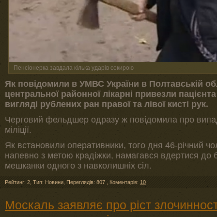
Пенсіонерка завдала кілька ударів сокирою
Як повідомили в УМВС України в Полтавській об
центральної районної лікарні привезли пацієнт
вигляді рублених ран правої та лівої кисті рук.
Черговий фельдшер одразу ж повідомила про випад
міліції.
Як встановили оперативники, того дня 46-річний чо
напевно з метою крадіжки, намагався вдертися до б
мешканки одного з навколишніх сіл.
Рейтинг: 2
,
Тип: Новини
,
Переглядів: 807
,
Коментарів:
10
Москаль заявляє про ріст злочинності