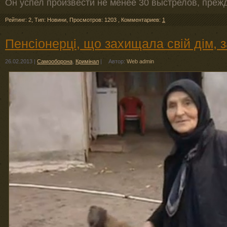
Он успел произвести не менее 30 выстрелов, преж
Рейтинг: 2
,
Тип: Новини
,
Просмотров: 1203
,
Комментариев:
1
Пенсіонерці, що захищала свій дім, 
26.02.2013
|
Самооборона
,
Кримінал
|
Автор:
Web admin