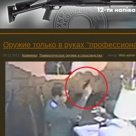
Оружие только в руках "профессион
09.12.2012
|
Криминал
,
Травматическое оружие и спецсредства
|
Автор:
Web admin