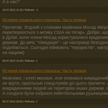
А в нас?
10.07.2012 11:18
|
Рейтинг: -1
История израильского спецназа. Часть первая
Прочитав. Згідний з словами керівника Мосад Меїра
перетворюється з активу США на тягар». Добре, що
в Дубаї, коли члени Мосад користувалися крадени
держав. До речі, "ліквідація" - це насправді безсудн
подобається. Сьогодні вбивають "терористів", завтр
на нацизм)
05.07.2012 16:05
|
Рейтинг: 2
История израильского спецназа. Часть первая
Можливо, і кляті москалі. Але опинився викрадений 
не крути, ізраїльські спецслужби до цього причетні.
викраденнями людей на територіях інших держав, я
А солдати були озброєні пейнтбольними рушницям
05.07.2012 00:52
|
Рейтинг: 2