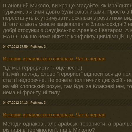
Шановний Миколо, ви краще згадайте, як ізраїльт
турками, з якими довго були союзниками. Просто в 
перестануть їх утримувати, оскільки з розвитком ви
Штати стають менше зацікавлені в близькосхідній 
добрі стосунки з Саудівською Аравією і Катаром. А
НАТО. Так шо нема ніякого конфлікту цивілізацій. Ц
04.07.2012 17:59
|
Рейтинг: 3
История израильского спецназа. Часть первая
"це мої террористи" - оце чесно)
На мій погляд, слово "терорист" відноситься до полі
статті недоречне. Не хочете політичних дискусій - н
на мій хлопський розум, там йде, за Клавзевіцем, тот
нема ні фронту, ні тилу.
04.07.2012 14:13
|
Рейтинг: 3
История израильского спецназа. Часть первая
Методи однакові, але арабські терористи, а ізраїльс
різниця в термінології, пане Миколо?