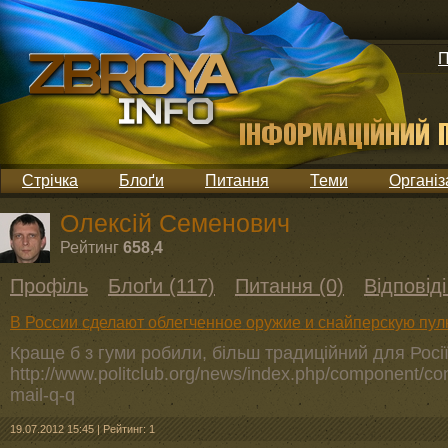
П
Стрічка
Блоґи
Питання
Теми
Організ
Олексій Семенович
Рейтинг
658,4
Профіль
Блоґи (117)
Питання (0)
Відповіді
В России сделают облегченное оружие и снайперскую пу
Краще б з гуми робили, більш традиційний для Росі
http://www.politclub.org/news/index.php/component/cont
mail-q-q
19.07.2012 15:45
|
Рейтинг: 1