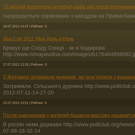
71-летний посетитель интернет-кафе дал отпор вооружен
Напрошується порівняння з нападом на Приватбанк
18.07.2012 14:47
|
Рейтинг: 0
Два Colt 1911. Мои День и Ночь
Бракує ще Сходу Сонця - як в Кадирова
http://www.novayavolna.com/images/b176484958092.j
17.07.2012 13:33
|
Рейтинг: 0
У Житомирі затримали чоловіків, які розстріляли з рушниць
Затримали. Сільського дурника http://www.politclub.
2012-07-11-14-27-20
12.07.2012 14:51
|
Рейтинг: 0
После наводнения у жителей Крымска массово изымаетс
В росіян нема держави http://www.politclub.org/news
07-08-18-32-14