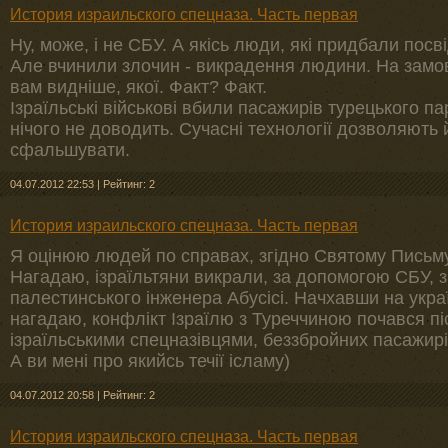
История израильского спецназа. Часть первая
Ну, може, і не СБУ. А якісь люди, які придбали пос
Але вчинили злочин - викрадення людини. На замов
вам видніше, якої. Факт? Факт.
Ізраїльські військові вбили пасажирів турецького п
нічого не доводить. Сучасні технології дозволяють
сфальшувати.
04.07.2012 22:53
|
Рейтинг: 2
История израильского спецназа. Часть первая
Я оцінюю людей по справах, згідно Святому Письм
Нагадаю, ізраїльтяни викрали, за допомогою СБУ, з 
палестинського інженера Абусісі. Начхавши на укра
нагадаю, конфлікт Ізраїлю з Туреччиною почався піс
ізраїльськими спецназівцями, беззбройних пасажир
А ви мені про якийсь течії ісламу)
04.07.2012 20:58
|
Рейтинг: 2
История израильского спецназа. Часть первая