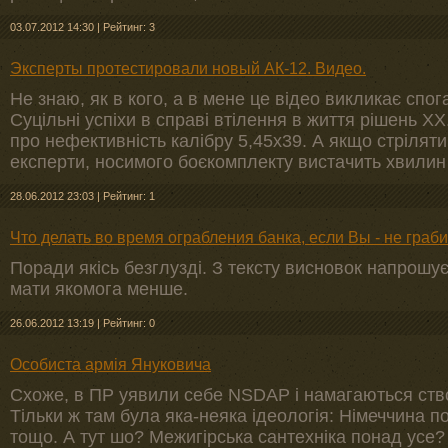
03.07.2012 14:30
|
Рейтинг: 3
Эксперты протестировали новый АК-12. Видео.
Не знаю, як в кого, а в мене це відео викликає спог
Суцільні успіхи в справі втілення в життя рішень ХХ
про нефективність калібру 5,45х39. А якщо стріляти
експерти, носимого боєкомплекту вистачить хвилин
28.06.2012 23:03
|
Рейтинг: 1
Что делать во время ограбления банка, если Вы - не граб
Поради якісь безглузді. З тексту висновок напрошу
мати якомога менше.
26.06.2012 13:19
|
Рейтинг: 0
Особиста армія Януковича
Схоже, в ПР уявили себе NSDAP і намагаються створ
Тільки ж там була яка-неяка ідеологія: Німеччина п
тощо. А тут шо? Межигірська сантехніка понад усе