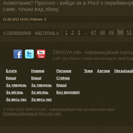
Ахметовим? Прогноз - вийде як в Росії з перейменув
саме, тільки вид збоку.
21.06.2012 14:02
|
Рейтинг: 3
‹‹ попередня
наступна ››
1
2
3
...
47
48
49
50
51
ZBROYA.info - Інформаційний портал
Сайт про зброю і право нею володіти, який буде 
Блоґи
Новини
Питання
Теми
Автори
Організаці
Кращі
Кращі
Стрічка
За тиждень
За тиждень
Кращі
За місяць
За місяць
Без відповіді
За весь час
За весь час
© 2009-2020 ZBROYA.info - Інформаційний портал власників зброї
Правова інформація
Про цей сайт