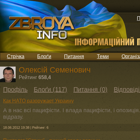
П
Стрічка
Блоґи
Питання
Теми
Організ
Олексій Семенович
Рейтинг
658,4
Профіль
Блоґи (117)
Питання (0)
Відповіді
Как НАТО разоружает Украину
А в нас всі пацифісти. І влада пацифісти, і опозиція
відразу.
18.06.2012 19:38
|
Рейтинг: 6