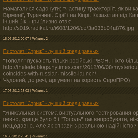
Намагалися садонути) "Частину траекторії", як ви ка
Вірменії, Туреччині, Сірії і на Кіпрі. Казахстан від К
інший бік. Приблизно отак:
http://s019.radikal.ru/i608/1206/cd/3a036b04a876.jpg
18.06.2012 00:07
|
Рейтинг: 2
Пистолет "Стриж" - лучший среди равных
"Тополя" пускають тільки російські РВСН, ніхто біль
http://thelede.blogs.nytimes.com/2012/06/08/mysteriou
coincides-with-russian-missile-launch/
Чудовий, до речі, аргумент на користь ЄвроПРО)
17.06.2012 23:03
|
Рейтинг: 1
Пистолет "Стриж" - лучший среди равных
"Уникальная система виртуального тестирования оруж
певно, краще було б і "Тополь" так випробувати, ніж
нещодавно. Але як справи з реальною надійністю?
16.06.2012 23:41
|
Рейтинг: 1