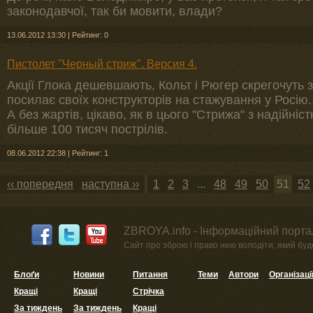
законодавчої, так би мовити, влади?
13.06.2012 13:30
|
Рейтинг: 0
Пистолет "Черный стриж". Версия 4.
Акції Глока дешевшають, Кольт і Рюгер скрегочуть 
посилає своїх конструкторів на стажування у Росію..
А без жартів, цікаво, як в цього "Стрижа" з надійні
більше 100 тисяч пострілів.
08.06.2012 22:38
|
Рейтинг: 1
‹‹ попередня
наступна ››
1
2
3
...
48
49
50
51
52
ZBROYA.info - Інформаційний портал
Сайт про зброю і право нею володіти, який буде 
Блоґи
Новини
Питання
Теми
Автори
Організаці
Кращі
Кращі
Стрічка
За тиждень
За тиждень
Кращі