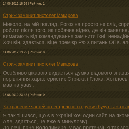
14.06.2012 18:58
|
Рейтинг: 1
Стриж заменит пистолет Макарова
Миколо, на мій погляд, Рогозіна просто не слід сп
робити після того, як побачив відео, де він заявля
вимагають від командування замінити їхні "ненадійн
Хоч він, здається, віце прем'єр РФ з питань ОПК, а
14.06.2012 13:25
|
Рейтинг: 0
Стриж заменит пистолет Макарова
Особливо цікавою видається думка відомого знавця
порівняння характеристик Стрижа і Глока. Хотілось 
мав на увазі.
13.06.2012 23:42
|
Рейтинг: 0
За хранение частей огнестрельного оружия будут сажать 
Я так тішився, що є в Україні хоч один сайт, на яко
Але, здається, це вже в минулому)
До речі, пане Володимире, у вас претензії, я так зр