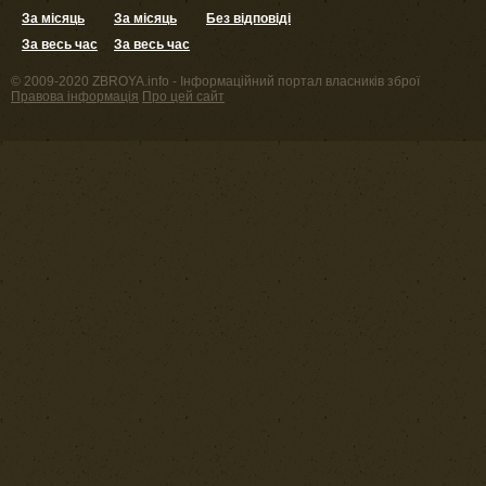
За місяць
За місяць
Без відповіді
За весь час
За весь час
© 2009-2020 ZBROYA.info - Інформаційний портал власників зброї
Правова інформація
Про цей сайт