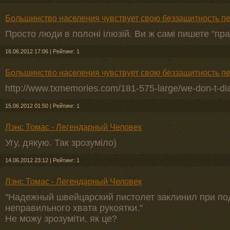
Большинство населения чувствует свою беззащитность п
Просто люди в полоні ілюзій. Ви ж самі пишете "пр
16.06.2012 17:06
|
Рейтинг: 1
Большинство населения чувствует свою беззащитность п
http://www.txmemories.com/181-575-large/we-don-t-dial
15.06.2012 01:50
|
Рейтинг: 1
Лэнс Томас - Легендарный Человек
Угу, дякую. Так зрозуміло)
14.06.2012 23:12
|
Рейтинг: 1
Лэнс Томас - Легендарный Человек
"Надежный швейцарский пистолет заклинил при под
неправильного хвата рукоятки."
Не можу зрозуміти, як це?