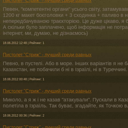
Пистолет "Стриж" - лучший среди равных
Певен, "компетентні органи" усього світу, затамува
1200 кг макет боєголовки + 3 сходинка + паливо в н
непередбачуваною траєкторією. Це дуже цікаво, я 
А скільки було заплачено, щоб інформація не потр
інтернет, ми, думаю, не дізнаємось)
18.06.2012 12:48
|
Рейтинг: 1
Пистолет "Стриж" - лучший среди равных
Певно, в пустелі. Або в море. Інших варіантів я не 
Казахстан, не побачили б ні в Ізраїлі, ні в Туреччині.
18.06.2012 00:48
|
Рейтинг: 1
Пистолет "Стриж" - лучший среди равных
Миколо, а я ж і не казав "атакували". Пускали в Каз
полетіла в Ізраїль. Так буває, згадайте, як Точкою
18.06.2012 00:36
|
Рейтинг: 2
Пистолет "Стриж" - лучший среди равных