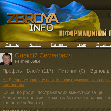
П
Стрічка
Блоґи
Питання
Теми
Організ
Олексій Семенович
Рейтинг
658,4
Профіль
Блоґи (117)
Питання (0)
Відповіді
На Днепропетровщине на компанию отдыхающих в лесу по
пистолетом
...хіба що родичі постраждалих візьмуться за це.
А висновок простий - можна забути узяти на пікнік 
краще не забувати)