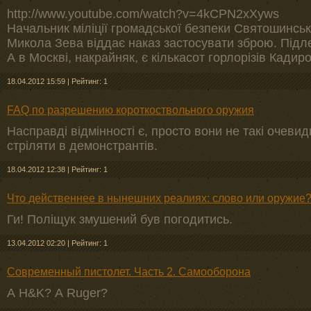
http://www.youtube.com/watch?v=4kCPN2xXyws
Начальник міліції громадської безпеки Святошинсь
Микола Зева віддає наказ застосувати зброю. Підле
А в Москві, накрайняк, є кількасот горлорізів Кадиро
18.04.2012 15:59
|
Рейтинг: 1
FAQ по разрешению короткоствольного оружия
Насправді відмінності є, просто вони не такі очевидн
стріляти в демонстрантів.
18.04.2012 12:38
|
Рейтинг: 1
Что действеннее в нынешних реалиях: слово или оружие
Ги! Поліщук змушений був погодитись.
13.04.2012 02:20
|
Рейтинг: 1
Современный пистолет. Часть 2. Самооборона
А H&K? А Ruger?