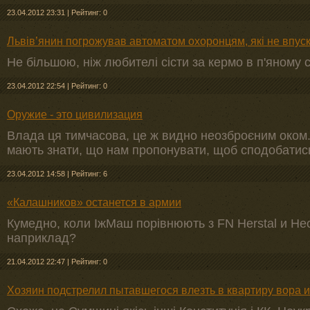
23.04.2012 23:31
|
Рейтинг: 0
Львів’янин погрожував автоматом охоронцям, які не впус
Не більшою, ніж любителі сісти за кермо в п'яному с
23.04.2012 22:54
|
Рейтинг: 0
Оружие - это цивилизация
Влада ця тимчасова, це ж видно неозброєним оком. А 
мають знати, що нам пропонувати, щоб сподобатис
23.04.2012 14:58
|
Рейтинг: 6
«Калашников» останется в армии
Кумедно, коли ІжМаш порівнюють з FN Herstal и Hec
наприклад?
21.04.2012 22:47
|
Рейтинг: 0
Хозяин подстрелил пытавшегося влезть в квартиру вора и 