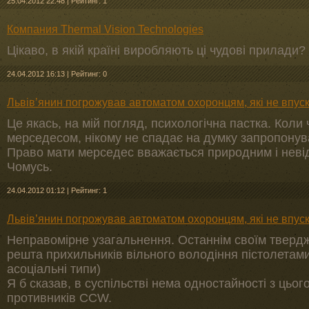
25.04.2012 22:48
|
Рейтинг: 1
Компания Thermal Vision Technologies
Цікаво, в якій країні виробляють ці чудові прилади?
24.04.2012 16:13
|
Рейтинг: 0
Львів’янин погрожував автоматом охоронцям, які не впус
Це якась, на мій погляд, психологічна пастка. Коли
мерседесом, нікому не спадає на думку запропонув
Право мати мерседес вважається природним і невід'
Чомусь.
24.04.2012 01:12
|
Рейтинг: 1
Львів’янин погрожував автоматом охоронцям, які не впус
Неправомірне узагальнення. Останнім своїм тверджен
решта прихильників вільного володіння пістолетам
асоціальні типи)
Я б сказав, в суспільстві нема одностайності з цьог
противників CCW.