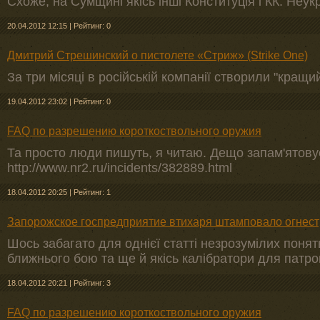
Схоже, на Сумщині якісь інші Конституція і КК. Неукр
20.04.2012 12:15
|
Рейтинг: 0
Дмитрий Стрешинский о пистолете «Стриж» (Strike One)
За три місяці в російській компанії створили "кращий
19.04.2012 23:02
|
Рейтинг: 0
FAQ по разрешению короткоствольного оружия
Та просто люди пишуть, я читаю. Дещо запам'ятову
http://www.nr2.ru/incidents/382889.html
18.04.2012 20:25
|
Рейтинг: 1
Запорожское госпредприятие втихаря штамповало огнес
Шось забагато для однієї статті незрозумілих понять
ближнього бою та ще й якісь калібратори для патро
18.04.2012 20:21
|
Рейтинг: 3
FAQ по разрешению короткоствольного оружия