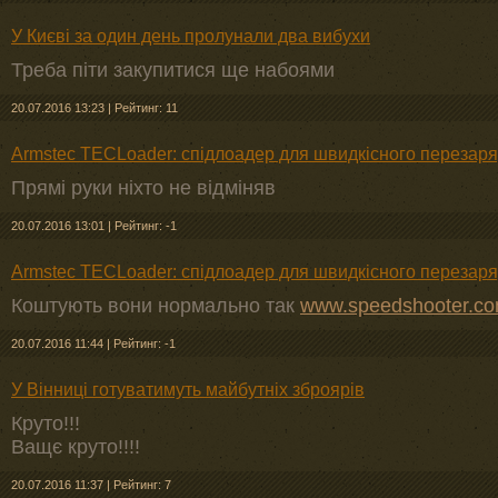
У Києві за один день пролунали два вибухи
Треба піти закупитися ще набоями
20.07.2016 13:23
|
Рейтинг: 11
Armstec TECLoader: спідлоадер для швидкісного перезар
Прямі руки ніхто не відміняв
20.07.2016 13:01
|
Рейтинг: -1
Armstec TECLoader: спідлоадер для швидкісного перезар
Коштують вони нормально так
www.speedshooter.c
20.07.2016 11:44
|
Рейтинг: -1
У Вінниці готуватимуть майбутніх зброярів
Круто!!!
Ващє круто!!!!
20.07.2016 11:37
|
Рейтинг: 7