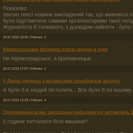
Показово
Звісно текст новини викладений так, що мимоволі п
було підставлено самими організаторами такої поїз
Журналіста б толкового, з досвідом найняти - було 
26.07.2016 10:45
|
Рейтинг: 0
Кировоградские фермеры взяли оружие в руки
Не Кіровоградської, а Кропивницькі
25.07.2016 17:07
|
Рейтинг: 2
У Дніпрі злочинці з автоматами пограбували автобус
А були б в людей пістолети... Все було б по іншому..
25.07.2016 13:29
|
Рейтинг: 4
Опубліковано відео закладання вибухівки під автомобіль
2 години топталися біля машини?