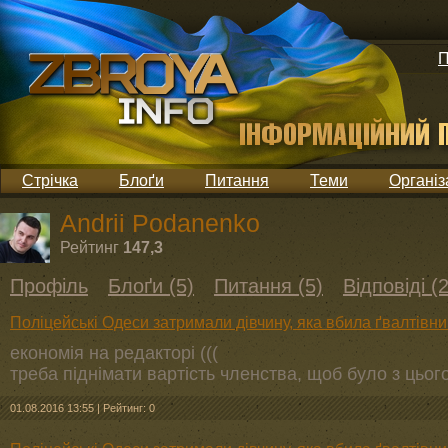
П
Стрічка
Блоґи
Питання
Теми
Організ
Andrii Podanenko
Рейтинг
147,3
Профіль
Блоґи (5)
Питання (5)
Відповіді (
Поліцейські Одеси затримали дівчину, яка вбила ґвалтівни
економія на редакторі (((
треба піднімати вартість членства, щоб було з цьо
01.08.2016 13:55
|
Рейтинг: 0