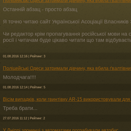
Поліцейські Одеси затримали дівчину, яка вбила ґвалтівни
Останній абзац - просто абзац
Я точно читаю сайт Української Асоціації Власників
Чи редактор крім пропагування російської мови на 
росії і читачам буде цікаво читати що там відбуваєт
01.08.2016 12:16
|
Рейтинг: 3
Поліцейські Одеси затримали дівчину, яка вбила ґвалтівни
Молодчага!!!!
01.08.2016 12:14
|
Рейтинг: 5
Вісім випадків, коли гвинтівку AR-15 використовували дл
Треба брати...
27.07.2016 11:12
|
Рейтинг: 2
У Дніпрі злочинці з автоматами пограбували автобус