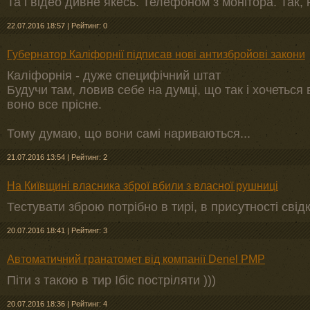
Та і відео дивне якесь. Телефоном з монітора. Так,
22.07.2016 18:57
|
Рейтинг: 0
Губернатор Каліфорнії підписав нові антизбройові закони
Каліфорнія - дуже специфічний штат
Будучи там, ловив себе на думці, що так і хочеться
воно все прісне.
Тому думаю, що вони самі нариваються...
21.07.2016 13:54
|
Рейтинг: 2
На Київщині власника зброї вбили з власної рушниці
Тестувати зброю потрібно в тирі, в присутності свідк
20.07.2016 18:41
|
Рейтинг: 3
Автоматичний гранатомет від компанії Denel PMP
Піти з такою в тир Ібіс постріляти )))
20.07.2016 18:36
|
Рейтинг: 4