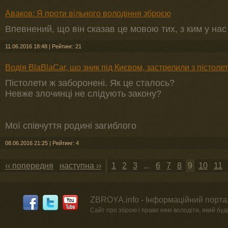
Аваков: Я проти вільного володіння зброєю
Впевнений, що він сказав це мовою тих, з ким у нас
11.06.2016 18:48
|
Рейтинг: 21
Водія BlaBlaCar, що зник під Києвом, застрелили з пістоле
Пістолети ж заборонені. Як це сталось?
Невже злочинці не слідують закону?
Мої співчуття родині загиблого
08.06.2016 21:25
|
Рейтинг: 4
‹‹ попередня
наступна ››
1
2
3
...
6
7
8
9
10
11
ZBROYA.info - Інформаційний портал
Сайт про зброю і право нею володіти, який буде 