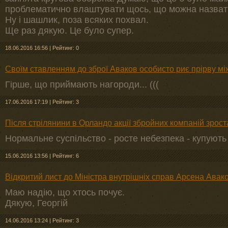
проблематично влаштувати щось, що можна назват
Ну і шашлик, поза всяких похвал.
Ще раз дякую. Це було супер.
18.06.2016 16:56
|
Рейтинг: 0
Своїм ставленням до зброї Аваков особисто риє прірву м
Гірше, що приймають нагороди... (((
17.06.2016 17:19
|
Рейтинг: 3
Після стрілянини в Орландо акції збройних компаній зрос
Нормальне суспільство - росте небезпека - купують 
15.06.2016 13:56
|
Рейтинг: 6
Відкритий лист до Міністра внутрішніх справ Арсена Авак
Маю надію, що хтось почує.
Дякую, Георгій
14.06.2016 13:24
|
Рейтинг: 3