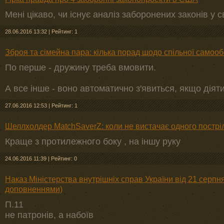
Мені цікаво, чи існує аналіз заборонених законів у св
28.06.2016 13:32
|
Рейтинг: 1
Зброя та сімейна пара: кілька порад щодо спільної самоо
По перше - дружину треба вмовити.
А все інше - воно автоматично з'явиться, якщо дія
27.06.2016 12:53
|
Рейтинг: 1
Шеллхолдер MatchSaverZ: коли не вистачає одного пострі
Краще з протилежного боку , на іншу руку
24.06.2016 11:39
|
Рейтинг: 0
Наказ Міністерства внутрішніх справ України від 21 серпня
доповненнями)
П.11
не патронів, а набоїв