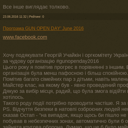
Все інше виглядає толково.
23.06.2016 11:32
|
Рейтинг: 0
Програма GUN OPEN DAY’ June 2016
www.facebook.com
Хочу подякувати Георгій Учайкін і оргкомітету Украї
за чудову організацію ‪#‎gunopenday2016‬
Цього року я помітив прогрес в порівнянні з іншим. 
організація була менш пафосною і більш спокійною
Помітив багато сімейних пар з дітьми, навіть мален
Майстер клас, на якому був - явно проведений про
Дякую за вибір місця, радий, що була змога відійти в
хотілось.
Такого роду події потрібно проводити частіше. Я за
PS. Відчуття безпеки в натовпі озброєних людей не
сказав Остап - "на випадок, якщо щось би пішло не т
побував в небезпечних зонах, автоматично були б ор
зайнята кругова оборона. Думаю, що це б було май