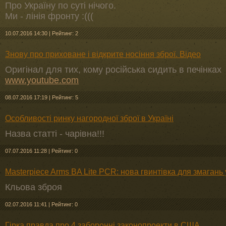
Про Україну по суті нічого.
Ми - лінія фронту :(((
10.07.2016 14:30
|
Рейтинг: 2
Знову про приховане і відкрите носіння зброї. Відео
Оригінал для тих, кому російська сидить в печінках
www.youtube.com
08.07.2016 17:19
|
Рейтинг: 5
Особливості ринку нагородної зброї в Україні
Назва статті - чарівна!!!
07.07.2016 11:28
|
Рейтинг: 0
Masterpiece Arms BA Lite PCR: нова гвинтівка для змагань 
Кльова зброя
02.07.2016 11:41
|
Рейтинг: 0
Гірка правда про 4 заборонні законопроекти в США