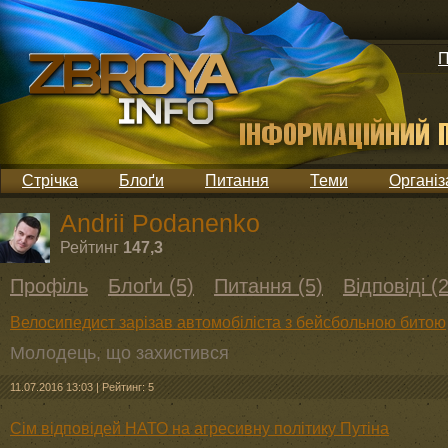
П
Стрічка
Блоґи
Питання
Теми
Організ
Andrii Podanenko
Рейтинг
147,3
Профіль
Блоґи (5)
Питання (5)
Відповіді (
Велосипедист зарізав автомобіліста з бейсбольною битою
Молодець, що захистився
11.07.2016 13:03
|
Рейтинг: 5
Сім відповідей НАТО на агресивну політику Путіна