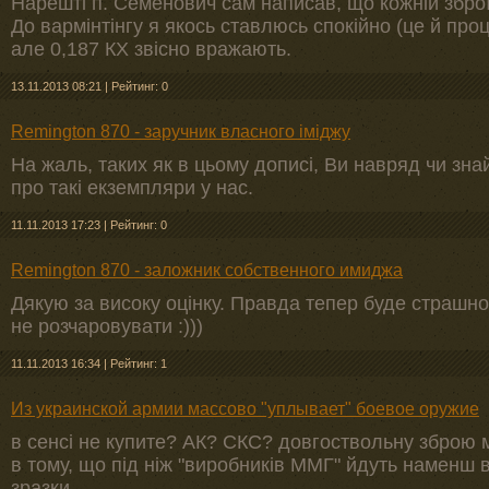
Нарешті п. Семенович сам написав, що кожній зброї 
До вармінтінгу я якось ставлюсь спокійно (це й проц
але 0,187 КХ звісно вражають.
13.11.2013 08:21
|
Рейтинг: 0
Remington 870 - заручник власного іміджу
На жаль, таких як в цьому дописі, Ви навряд чи зна
про такі екземпляри у нас.
11.11.2013 17:23
|
Рейтинг: 0
Remington 870 - заложник собственного имиджа
Дякую за високу оцінку. Правда тепер буде страшно
не розчаровувати :)))
11.11.2013 16:34
|
Рейтинг: 1
Из украинской армии массово "уплывает" боевое оружие
в сенсі не купите? АК? СКС? довгоствольну зброю 
в тому, що під ніж "виробників ММГ" йдуть наменш в
зразки.