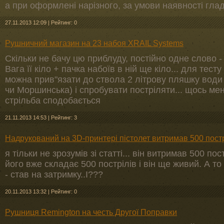
а при оформлені нарізного, за умови наявності гладк
27.11.2013 12:09
|
Рейтинг: 0
Рушничний магазин на 23 набоя XRAIL Systems
Скільки не бачу цю приблуду, постійно одне слово - 
Вага її кіло + пачка набоїв в ній ще кіло... для тес
можна прив"язати до ствола 2 літрову пляшку води (
чи Моршинська) і спробувати постріляти... щось мен
стрільба сподобається
21.11.2013 14:53
|
Рейтинг: 3
Надрукований на 3D-принтері пістолет витримав 500 постр
я тільки не зрозумів зі статті... він витримав 500 пос
його вже складає 500 пострілів і він ще живий. А т
- став на затримку..І???
20.11.2013 13:32
|
Рейтинг: 0
Рушниця Remington на честь Другої Поправки