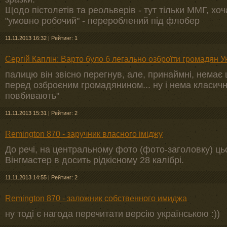
Щодо пістолетів та реольверів - тут тільки ММГ, хо
"умовно робочий" - перероблений під флобер
11.11.2013 16:32
|
Рейтинг: 1
Сергій Каплін: Варто було б легально озброїти громадян У
палицю він звісно перегнув, але, принаймні, немає 
перед озброєним громадянином... ну і нема класич
повбивають"
11.11.2013 15:31
|
Рейтинг: 2
Remington 870 - заручник власного іміджу
До речі, на центральному фото (фото-заголовку) ць
Вінгмастер в досить рідкісному 28 калібрі.
11.11.2013 14:55
|
Рейтинг: 2
Remington 870 - заложник собственного имиджа
ну тоді є нагода перечитати версію українською :))