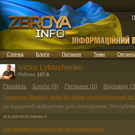
П
Стрічка
Блоґи
Питання
Теми
Організ
Victor Lytovchenko
Рейтинг
157,6
Профіль
Блоґи (9)
Питання (0)
Відповіді (
Громадяни України і право на зброю: республіканський по
це відкритий майданчик для спілкування. Республіка
28.11.2013 09:23
|
Рейтинг: 0
Как оформить разрешение на «гладкоствол»