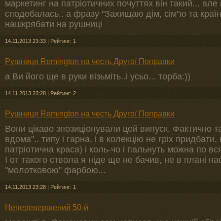
маркетинг на патріотичних почуттях він такий... але
сподобалась.. а фразу "Захищаю дім, сім"ю та краї
нашкрябати на рушниці
14.11.2013 23:33
|
Рейтинг: 1
Рушниця Remington на честь Другої Поправки
а Ви його ще в руки візьміть..і усьо... торба:))
14.11.2013 23:28
|
Рейтинг: 2
Рушниця Remington на честь Другої Поправки
Вони цікаво зпозиціонували цей випуск. Фактично та
вдома".. типу і гарна, і в колекцію не гріх придбати, 
патріотична краса) і коль-чо і пальнуть можна по в
І от такого ствола я ніде ще не бачив, не в плані на
"молотковою" фарбою...
14.11.2013 23:28
|
Рейтинг: 1
Неперевершений 50-й