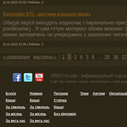
11.11.2013 13:32
|
Рейтинг: 2
Remington 870 - заручник власного іміджу
Обидві версії виходять водночас і паралельно прису
російською) . Я сам готую матеріал обома мовами :
ніяких заперечень чи упереджень у шановних читачі
11.11.2013 13:29
|
Рейтинг: 1
‹‹ попередня
наступна ››
1
2
3
4
5
6
...
35
36
37
ZBROYA.info - Інформаційний портал
Сайт про зброю і право нею володіти, який буде 
Блоґи
Новини
Питання
Теми
Автори
Організаці
Кращі
Кращі
Стрічка
За тиждень
За тиждень
Кращі
За місяць
За місяць
Без відповіді
За весь час
За весь час