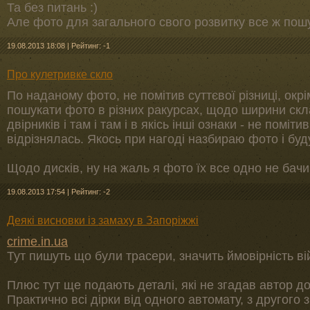
Та без питань :)
Але фото для загального свого розвитку все ж пош
19.08.2013 18:08
|
Рейтинг: -1
Про кулетривке скло
По наданому фото, не помітив суттєвої різниці, окр
пошукати фото в різних ракурсах, щодо ширини скла 
двірників і там і там і в якісь інші ознаки - не помі
відрізнялась. Якось при нагоді назбираю фото і буд
Щодо дисків, ну на жаль я фото їх все одно не бачи
19.08.2013 17:54
|
Рейтинг: -2
Деякі висновки із замаху в Запоріжжі
crime.in.ua
Тут пишуть що були трасери, значить ймовірність ві
Плюс тут ще подають деталі, які не згадав автор до
Практично всі дірки від одного автомату, з другого з