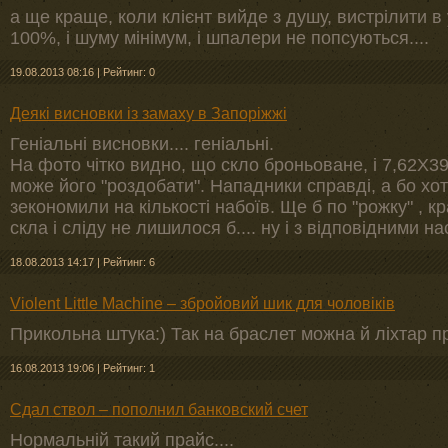
а ще краще, коли клієнт вийде з душу, вистрілити в
100%, і шуму мінімум, і шпалери не попсуються....
19.08.2013 08:16
|
Рейтинг: 0
Деякі висновки із замаху в Запоріжжі
Геніальні висновки.... геніальні.
На фото чітко видно, що скло броньоване, і 7,62Х3
може його "роздобати". Нападники справді, а бо хо
зекономили на кількості набоїв. Ще б по "рожку" , к
скла і сліду не лишилося б.... ну і з відповідними н
18.08.2013 14:17
|
Рейтинг: 6
Violent Little Machine – збройовий шик для чоловіків
Прикольна штука:) Так на браслет можна й ліхтар п
16.08.2013 19:06
|
Рейтинг: 1
Сдал ствол – пополнил банковский счет
Нормальній такий прайс....