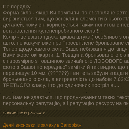
По порядку.
Форма скла - якщо Ви помітили, то обстріляне авто -
вирізняється тим, що всі скляні елементи в нього П
деталей, чому він користується таким попитом в п
встановлення куленепробивного скла!!!
Колір - це взагалі дуже цікава штука:) особливо з 
авто, не кажучи вже про "просвітлене броньоване с
Тепер щодо самого скла. Ваше небажання до кінця ц
Вами жорстокі жарти. 1. Товщина броньованого скла
співрозмірно з товщиною звичайного ЛОБОВОГО авт
фото з Вашої попередньої замітки й так видно, що 
перевищує 10 мм. (??????) І ви геть забули згадати
броньованого скла, а витривалість до набоїв 7,62Х
ТРЕТЬОГО класу. І то до одиночних пострілів....
п.с. Вам не здається, що продукуванням таких текст
персональну репутацію, а і репутацію ресурсу на як
19.08.2013 12:13
|
Рейтинг: 2
Деякі висновки із замаху в Запоріжжі