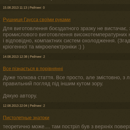
15.08.2013 11:13
|
Рейтинг: 0
Рушниця Гаусса своїми руками
Для виготовлення боєздатного зразку не вистачає, з
промислового виготовлення високотемпературних н
і відповідно, компактних систем охолодження. (Зг
кріогенної та мікроелектроніки :) )
14.08.2013 12:38
|
Рейтинг: 2
Все пізнається в порівнянні
Дуже толкова стаття. Все просто, але змістовно, з 
правильний погляд під іншим кутом зору.
Дякую автору.
12.08.2013 22:04
|
Рейтинг: 2
Пистолетные знатоки
теоретично може.... там постріл був з верхніх повер