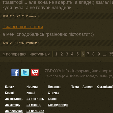
траекторії... але вона не вдарить, а впаде:) взагалі
куля була, а не голуби нагадили
12.08.2013 22:02
|
Рейтинг: 2
Пистолетные знатоки
а мені сподобались "рєзіновиє пістолєти" :)
12.08.2013 17:46
|
Рейтинг: 3
‹‹ попередня
наступна ››
1
2
3
4
5
6
7
8
9
...
3
ZBROYA.info - Інформаційний портал
Сайт про зброю і право нею володіти, який буде 
Блоґи
Новини
Питання
Теми
Автори
Організаці
Кращі
Кращі
Стрічка
За тиждень
За тиждень
Кращі
За місяць
За місяць
Без відповіді
За весь час
За весь час