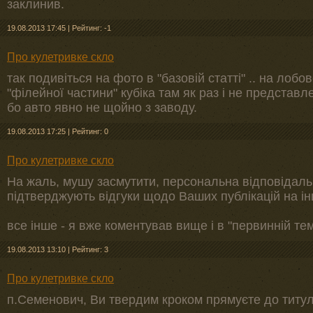
заклинив.
19.08.2013 17:45
|
Рейтинг: -1
Про кулетривке скло
так подивіться на фото в "базовій статті" .. на лобов
"філейної частини" кубіка там як раз і не представле
бо авто явно не щойно з заводу.
19.08.2013 17:25
|
Рейтинг: 0
Про кулетривке скло
На жаль, мушу засмутити, персональна відповідальн
підтверджують відгуки щодо Ваших публікацій на ін
все інше - я вже коментував вище і в "первинній тем
19.08.2013 13:10
|
Рейтинг: 3
Про кулетривке скло
п.Семенович, Ви твердим кроком прямуєте до титул