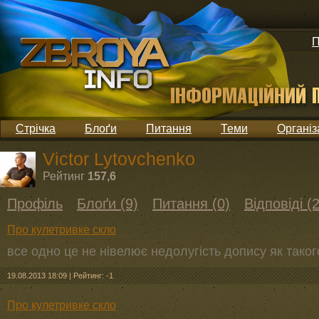
П
Стрічка
Блоґи
Питання
Теми
Організ
Victor Lytovchenko
Рейтинг
157,6
Профіль
Блоґи (9)
Питання (0)
Відповіді (
Про кулетривке скло
все одно це не нівелює недолугість допису як тако
19.08.2013 18:09
|
Рейтинг: -1
Про кулетривке скло