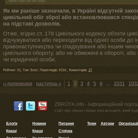
Міністерство юстиції
Як ми раніше зазначали, в Україні відсутній зак
цивільний обіг зброї або встановлювався спеці
на підставі дозволів.
Отже, згідно ст. 178 Цивільного кодексу об'єкти ци
відчужуватися або переходити від однієї особи до і
правонаступництва чи спадкування або іншим чином
цивільного обороту, або не обмежені в обороті, або 
чи юридичної особи.
Рейтинг: 51
,
Тип: Блоґ
,
Переглядів: 5316
,
Коментарів:
27
‹‹ попередня
наступна ››
1
2
3
4
5
6
...
1031
103
ZBROYA.info - Інформаційний портал
Сайт про зброю і право нею володіти, який буде 
Блоґи
Новини
Питання
Теми
Автори
Організаці
Кращі
Кращі
Стрічка