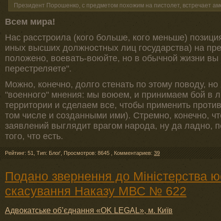
Президент Порошенко, с предметом похожим на пистолет, встречает а
Всем мира!
Нас расстроила (кого больше, кого меньше) позици
иных высших должностных лиц государства) на пре
положено, воевать-воюйте, но в обычной жизни вы 
перестреляете".
Можно, конечно, долго стенать по этому поводу, н
"военного" мнения: мы воюем, и принимаем бой в 
территории и сделаем все, чтобы применить против
том числе и созданными ими). Стремно, конечно, ч
заявлений выглядит врагом народа, ну да ладно, 
того, что есть.
Рейтинг: 51
,
Тип: Блоґ
,
Просмотров: 8645
,
Комментариев:
39
Подано звернення до Міністерства ю
скасування Наказу МВС № 622
Адвокатське об’єднання «OK LEGAL», м. Київ