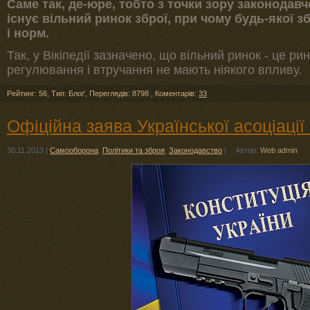
Саме так, де-юре, тобто з точки зору законодавч
існує вільний ринок зброї, при чому будь-якої з
і норм.
Так, у Вікіпедії зазначено, що вільний ринок - це р
регулювання і втручання не мають ніякого впливу.
Рейтинг: 56
,
Тип: Блоґ
,
Переглядів: 8798
,
Коментарів:
33
Офіційна заява Української асоціації
30.11.2013
|
Самооборона
,
Політики та зброя
,
Законодавство
|
Автор:
Web admin