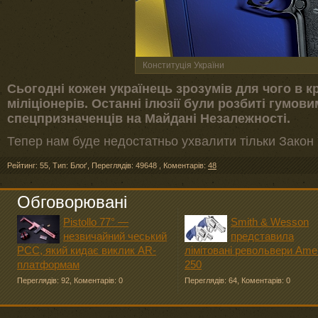
Конституція України
Сьогодні кожен українець зрозумів для чого в кр
міліціонерів. Останні ілюзії були розбиті гумов
спецпризначенців на Майдані Незалежності.
Тепер нам буде недостатньо ухвалити тільки Закон 
Рейтинг: 55
,
Тип: Блоґ
,
Переглядів: 49648
,
Коментарів:
48
Обговорювані
Pistollo 77° —
Smith & Wesson
незвичайний чеський
представила
PCC, який кидає виклик AR-
лімітовані револьвери Ame
платформам
250
Переглядів: 92
,
Коментарів: 0
Переглядів: 64
,
Коментарів: 0