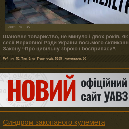
Закон №1135-1
Шановне товариство, не минуло і двох років, як
сесії Верховної Ради України восьмого скликан
Закону “Про цивільну зброю і боєприпаси”.
Рейтинг: 52
,
Тип: Блоґ
,
Переглядів: 5185
,
Коментарів:
80
Синдром закопаного кулемета