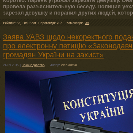
Коротко: парень угрожал зарезать девушку. Он
провела разъяснительную беседу. Полиция уеха
зарезал девушку и поранил других людей, кото
Рейтинг: 58
,
Тип: Блоґ
,
Переглядів: 7021
,
Коментарів:
39
Заява УАВЗ щодо некоректного подан
про електронну петицію «Законодавч
громадян України на захист»
24.09.2015
|
Законодавство
|
Автор:
Web admin