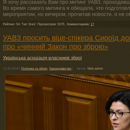
Я хочу рассказать Вам про митинг УАВЗ, проходивш
Во время самого митинга я обещала, что подготовл
мероприятии, но вечером, прочитав новости, я не с
Рейтинг: 54
,
Тип: Блоґ
,
Просмотров: 5375
,
Комментариев:
17
УАВЗ просить віце-спікера Сироїд до
про «чинний Закон про зброю»
Українська асоціація власників зброї
13.10.2016
|
Політики та зброя
,
Законодавство
|
Автор:
Web admin