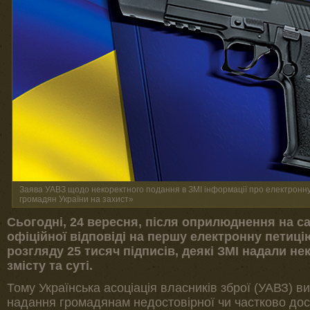
Заява УАВЗ щодо некоректного подання в ЗМІ інформації про електронн
громадян України на захист»
Сьогодні, 24 вересня, після оприлюднення на са
офіційної відповіді на першу електронну петиці
розгляду 25 тисяч підписів, деякі ЗМІ надали н
змісту та суті.
Тому Українська асоціація власників зброї (УАВЗ) 
надання громадянам недостовірної чи частково дост