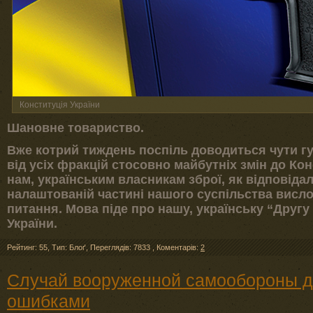
Конституція України
Шановне товариство.
Вже котрий тиждень поспіль доводиться чути гу
від усіх фракцій стосовно майбутніх змін до Конс
нам, українським власникам зброї, як відповідал
налаштованій частині нашого суспільства висло
питання. Мова піде про нашу, українську “Другу
України.
Рейтинг: 55
,
Тип: Блоґ
,
Переглядів: 7833
,
Коментарів:
2
Случай вооруженной самообороны д
ошибками