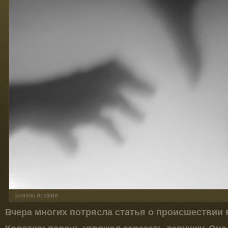
Боязнь оружия
Вчера многих потрясла статья о происшествии 