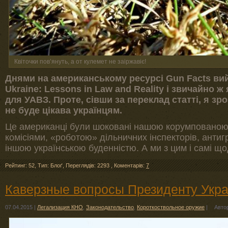
Квіточки пов’януть, а от кулемет не заіржавіє!
Днями на американському ресурсі Gun Facts ви
Ukraine: Lessons in Law and Reality і звичайно ж
для УАВЗ. Проте, сівши за переклад статті, я зро
не буде цікава українцям.
Це американці були шоковані нашою корумпованою
комісіями, «роботою» дільничних інспекторів, анти
іншою українською буденністю. А ми з цим і самі що
Рейтинг: 52
,
Тип: Блоґ
,
Переглядів: 2293
,
Коментарів:
7
Каверзные вопросы Президенту Украи
07.04.2015
|
Легализация КНО
,
Законодательство
,
Короткоствольное оружие
|
Авто