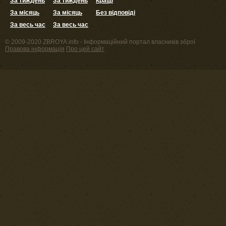
За тиждень
За тиждень
Кращі
За місяць
За місяць
Без відповіді
За весь час
За весь час
© 2009-2020 ZBROYA.info - Інформаційний портал власників зброї
Правова інформація
Про цей сайт