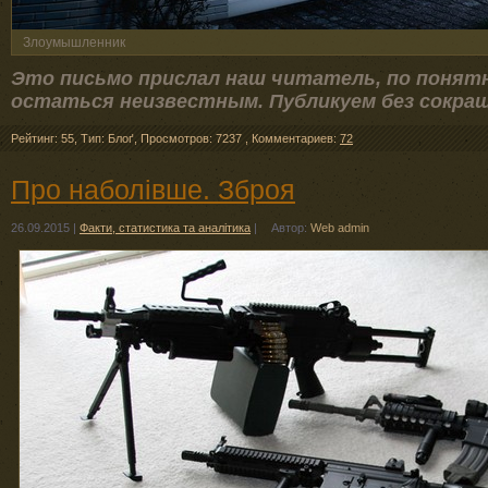
Злоумышленник
Это письмо прислал наш читатель, по понят
остаться неизвестным. Публикуем без сокращ
Рейтинг: 55
,
Тип: Блоґ
,
Просмотров: 7237
,
Комментариев:
72
Про наболівше. Зброя
26.09.2015
|
Факти, статистика та аналітика
|
Автор:
Web admin