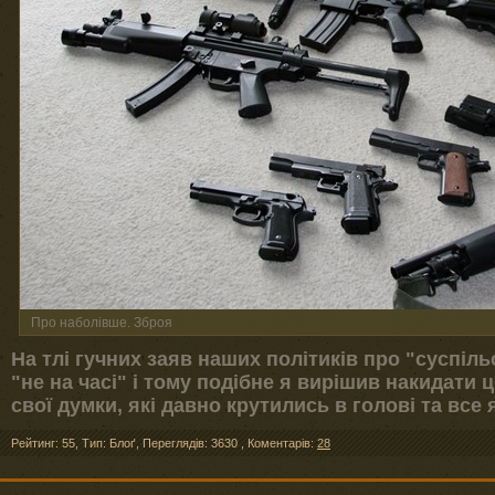
Про наболівше. Зброя
На тлі гучних заяв наших політиків про "суспільс
"не на часі" і тому подібне я вирішив накидати 
свої думки, які давно крутились в голові та все
Рейтинг: 55
,
Тип: Блоґ
,
Переглядів: 3630
,
Коментарів:
28