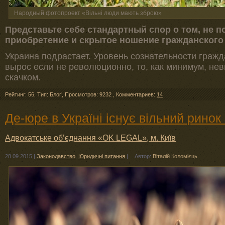
Народный фотопроект «Вільні люди мають зброю»
Представьте себе стандартный спор о том, не п
приобретение и скрытое ношение гражданского
Украина подрастает. Уровень сознательности гражд
вырос если не революционно, то, как минимум, н
скачком.
Рейтинг: 56
,
Тип: Блоґ
,
Просмотров: 9232
,
Комментариев:
14
Де-юре в Україні існує вільний ринок 
Адвокатське об’єднання «OK LEGAL», м. Київ
28.09.2015
|
Законодавство
,
Юридичні питання
|
Автор:
Віталій Коломієць