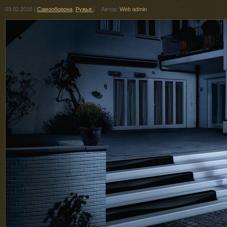
03.02.2016
|
Самооборона
,
Ружья
|
Автор:
Web admin