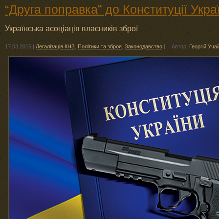
“Друга поправка” до Конституції Укра
Українська асоціація власників зброї
17.03.2015
|
Легалізація КНЗ
,
Політики та зброя
,
Законодавство
|
Автор:
Георгій Учай