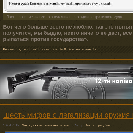
Постановление киевского апелляционного административного суда
Вот чего больше всего не люблю, так это нытья 
получится, мы быдло, никто ничего не даст, все
рыпаться против государства».
Рейтинг: 57
,
Тип: Блоґ
,
Просмотров: 3769
,
Комментариев:
17
Шесть мифов о легализации оружия 
10.04.2015
|
Факты, статистика и аналитика
|
Автор:
Виктор Трегубов