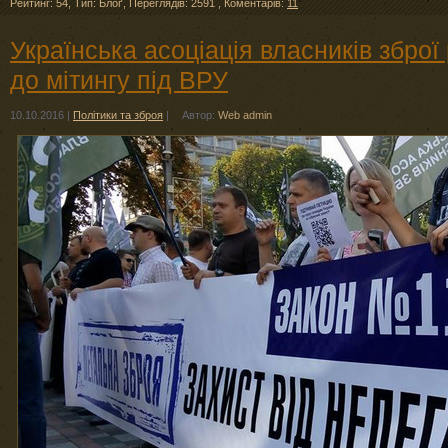
Рейтинг: 54
,
Тип: Блоґ
,
Переглядів: 2591
,
Коментарів:
11
Українська асоціація власників зброї
до мітингу під ВРУ
10.10.2016
|
Політики та зброя
|
Автор:
Web admin