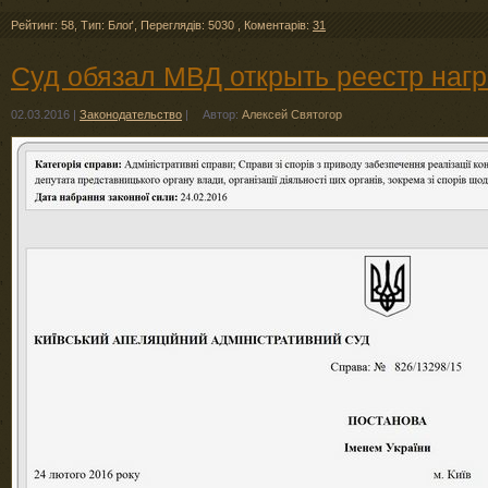
Рейтинг: 58
,
Тип: Блоґ
,
Переглядів: 5030
,
Коментарів:
31
Суд обязал МВД открыть реестр на
02.03.2016
|
Законодательство
|
Автор:
Алексей Святогор