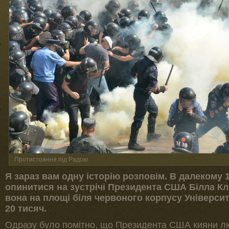
Протистояння під Радою
Я зараз вам одну історію розповім. В далекому 
опинитися на зустрічі Президента США Білла Кл
вона на площі біля червоного корпусу Університ
20 тисяч.
Одразу було помітно, що Президента США кияни лю