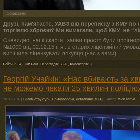
Оскаржено
Друзі, пам'ятаєте, УАВЗ вів переписку з КМУ по
торгівлю зброєю? Ми вимагали, щоб КМУ не "ліц
Очевидно, наші скарги і заяви просто були проігно
№1000 від 02.12.15 і, як в старих ліцензійний умо
вирішила ліцензувати покупця (нас з вами).
Рейтинг: 34
,
Тип: Блоґ
,
Переглядів: 3820
,
Коментарів:
9
Георгій Учайкін: «Нас вбивають за хв
не можемо чекати 25 хвилин поліцію
30.09.2016
|
Силові структури
,
Самооборона
,
Легалізація КНЗ
|
Автор:
Web admin