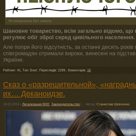
Ні покаранню без закону
Шановне товариство, всім загально відомо, що в 
регулює обіг зброї серед цивільного населення.
Але попри його відсутність, за останні десять років
співгромадян отримали вироки, винесені на підстав
України.
Рейтинг: 41
,
Тип: Блоґ
,
Переглядів: 2299
,
Коментарів:
16
Сказ о «разрешительной», «наградн
их… Деканоидзе.
18.01.2016
|
Легализация КНО
,
Законодательство
|
Автор:
Cтанислав Шевченко