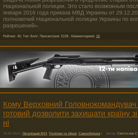
Национальной полиции. Это стало возможным посл
января 2016 года приказа МВД Украины от 29.12.20
полномочий Национальной полиции Украины по во
разрешений».
Рейтинг: 40
,
Тип: Блоґ
,
Просмотров: 5158
,
Комментариев:
16
Кому Верховний Головнокомандувач 
готовий дозволити захищати країну зі
ні
15.04.2014
|
Легалізація КНЗ
,
Політики та зброя
,
Самооборона
|
Автор:
Святослав С