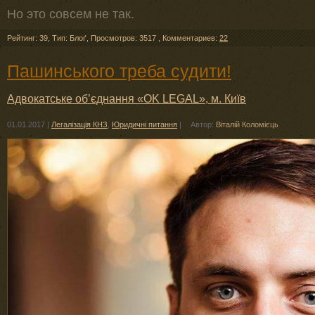
Но это совсем не так.
Рейтинг: 39
,
Тип: Блоґ
,
Просмотров: 3517
,
Комментариев:
22
Пашинського треба судити!
Адвокатське об’єднання «OK LEGAL», м. Київ
01.01.2017
|
Легалізація КНЗ
,
Юридичні питання
|
Автор:
Віталій Коломієць