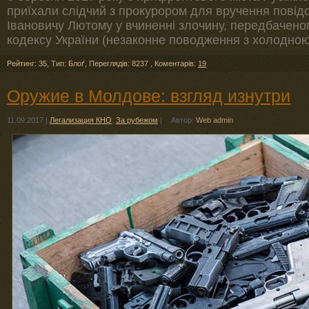
приїхали слідчий з прокурором для вручення пові
Івановичу Лютому у вчиненні злочину, передбаченого
кодексу України (незаконне поводження з холодною
Рейтинг: 35
,
Тип: Блоґ
,
Переглядів: 8237
,
Коментарів:
19
Оружие в Молдове: взгляд изнутри
11.09.2017
|
Легализация КНО
,
За рубежом
|
Автор:
Web admin