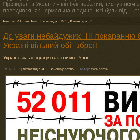
Президента України - він був веселий, тиснув всім
поводився, як нормальна людина. Всі були від нього
Рейтинг: 41
,
Тип: Блоґ
,
Переглядів: 3463
,
Коментарів:
28
До уваги небайдужих: Ні покаранню б
Україні вільний обіг зброї!
Українська асоціація власників зброї
18.07.2017
|
Легалізація КНЗ
,
Законодавство
|
Автор:
Web admin