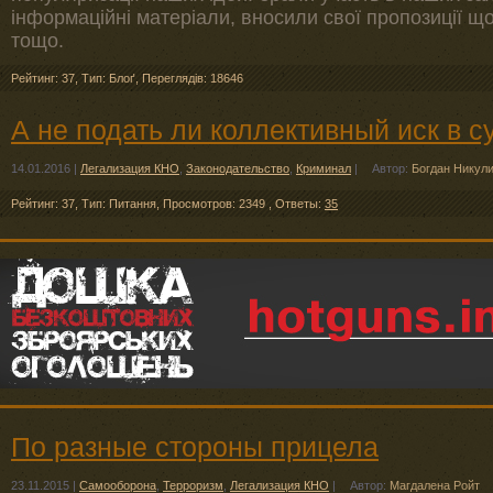
інформаційні матеріали, вносили свої пропозиції щ
тощо.
Рейтинг: 37
,
Тип: Блоґ
,
Переглядів: 18646
А не подать ли коллективный иск в 
14.01.2016
|
Легализация КНО
,
Законодательство
,
Криминал
|
Автор:
Богдан Никул
Рейтинг: 37
,
Тип: Питання
,
Просмотров: 2349
,
Ответы:
35
По разные стороны прицела
23.11.2015
|
Самооборона
,
Терроризм
,
Легализация КНО
|
Автор:
Магдалена Ройт