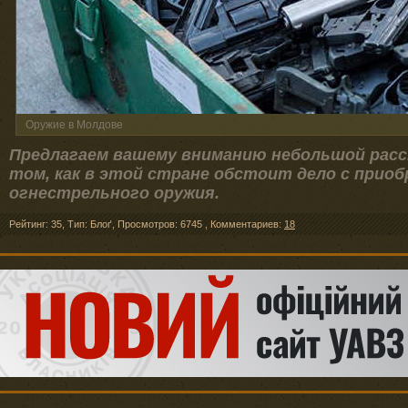
Оружие в Молдове
Предлагаем вашему вниманию небольшой расс
том, как в этой стране обстоит дело с прио
огнестрельного оружия.
Рейтинг: 35
,
Тип: Блоґ
,
Просмотров: 6745
,
Комментариев:
18