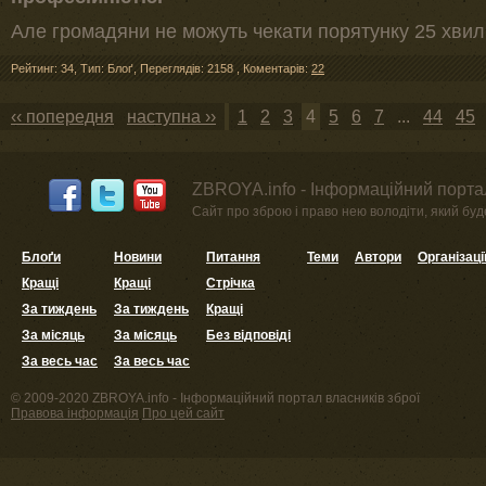
Але громадяни не можуть чекати порятунку 25 хвили
Рейтинг: 34
,
Тип: Блоґ
,
Переглядів: 2158
,
Коментарів:
22
‹‹ попередня
наступна ››
1
2
3
4
5
6
7
...
44
45
ZBROYA.info - Інформаційний портал
Сайт про зброю і право нею володіти, який буде 
Блоґи
Новини
Питання
Теми
Автори
Організаці
Кращі
Кращі
Стрічка
За тиждень
За тиждень
Кращі
За місяць
За місяць
Без відповіді
За весь час
За весь час
© 2009-2020 ZBROYA.info - Інформаційний портал власників зброї
Правова інформація
Про цей сайт