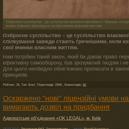
Озброєне суспільство - це суспільство взаємної ввічливості. Манери спілк
кожен повинен відповідати за свої вчинки власним життям.
Озброєне суспільство – це суспільство взаємно
спілкування завжди стають ґречнішими, коли ко
свої вчинки власним життям.
Нам потрібен такий закон, який би давав право пе
ефективну самооборону, був зрозумілий людям і не 
Для цього необхідно обов’язково прописати в закон
принципів.
Рейтинг: 35
,
Тип: Блоґ
,
Переглядів: 2996
,
Коментарів:
96
Оскаржено "нові" ліцензійні умови на
вимагають дозвіл на придбання
Адвокатське об’єднання «OK LEGAL», м. Київ
18.03.2016
|
Легалізація КНЗ
,
Законодавство
|
Автор:
Віталій Коломієць