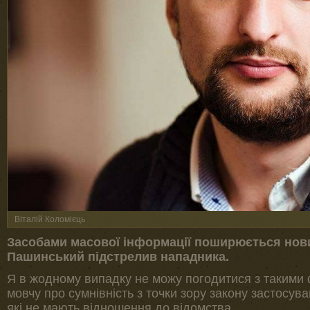
Віталій Коломієць
Засобами масової інформації поширюється нов
Пашинський підстрелив нападника.
Я в жодному випадку не можу погодитися з такими
мовчу про сумнівність з точки зору закону застосув
які не мають відношення до відомства.