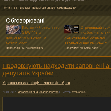
Рейтинг: 38
,
Тип: Блоґ
,
Переглядів: 23314
,
Коментарів:
50
Обговорювані
Кастомний револьвер
Стрілецький турн
S&W 442 із
«Кубок Начальни
портованим стволом та
Житомирської обласної
коліматором
військової адміністрації»
Переглядів: 47
,
Коментарів: 0
Переглядів: 40
,
Коментарів: 0
Продовжують надходити заповнені а
депутатів України
Українська асоціація власників зброї
26.01.2017
|
Легалізація КНЗ
,
Законодавство
|
Автор:
Web admin