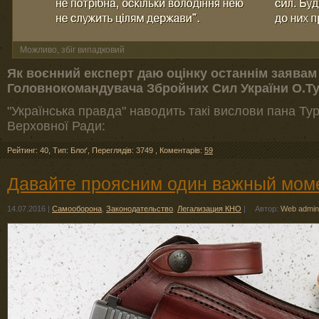
Можливо, збіг випадковий
Як воєнний експерт даю оцінку останнім заява
Головнокомандувача Збройних Сил України О.Т
"Українська правда" наводить такі вислови пана Тур
Верховної Ради:
Рейтинг: 40
,
Тип: Блоґ
,
Переглядів: 3749
,
Коментарів:
59
Давайте проясним один важный моме
14.07.2016
|
Самооборона
,
Законодательство
,
Легализация КНО
|
Автор:
Web admin