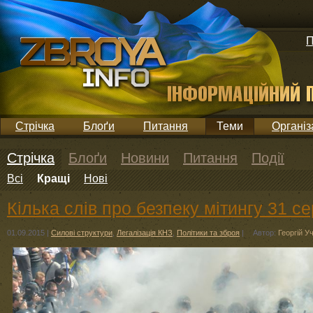
П
Стрічка
Блоґи
Питання
Теми
Організ
Стрічка
Блоґи
Новини
Питання
Події
Всі
Кращі
Нові
Кілька слів про безпеку мітингу 31 с
01.09.2015
|
Силові структури
,
Легалізація КНЗ
,
Політики та зброя
|
Автор:
Георгій У