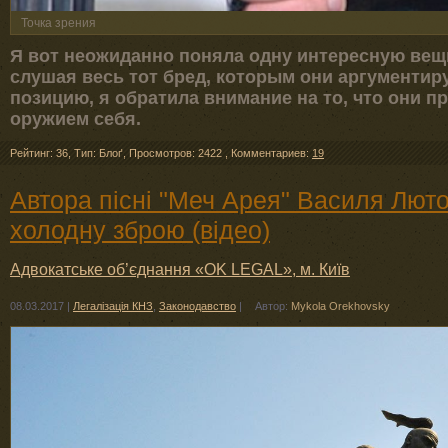
Точка зрения
Я вот неожиданно поняла одну интересную вещ
слушая весь тот бред, которым они аргументи
позицию, я обратила внимание на то, что они п
оружием себя.
Рейтинг: 36
,
Тип: Блоґ
,
Просмотров: 2422
,
Комментариев:
19
Автора пісні "Меч Арея" Василя Люто
холодну зброю (відео)
Адвокатське об’єднання «OK LEGAL», м. Київ
08.03.2017
|
Легалізація КНЗ
,
Законодавство
|
Автор:
Mykola Orekhovsky