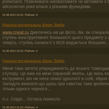
робилася. Поівнювати напіватомати чи автомати з 
абсолютно різні класи з різними функціями.
01.08.2013 16:32
|
Рейтинг: 8
Нарізна вогнепальна зброя. Вибір
www.cneat.ru
Дивлячись на це фото, Ви, як спеціаліс
ступінь конструктивної близькості цього предмету з
чомусь, ступінь схожості з М16 видається більшою...
01.08.2013 16:25
|
Рейтинг: 0
Нарізна вогнепальна зброя. Вибір
Мене така затята упередженість до всього "савєцьк
ступору. Це вже на межі паранойї якоїсь. Це якісь к
інструмент, він не несе ніякої ідеології в собі, зброя 
Западло визнати що щось при савєтах таки зробил
тільки одного чорного...
п.с. Соррі... Остапа понесло
01.08.2013 16:19
|
Рейтинг: 4