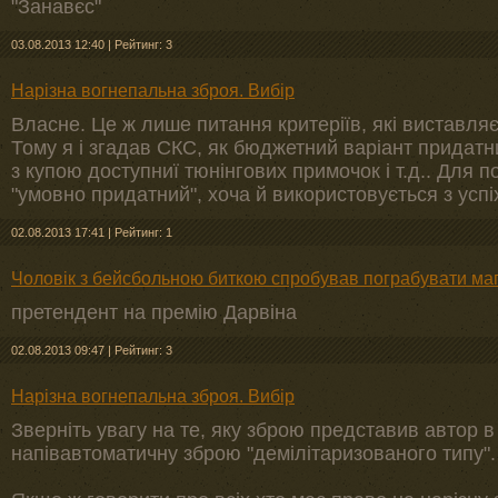
"Занавєс"
03.08.2013 12:40
|
Рейтинг: 3
Нарізна вогнепальна зброя. Вибір
Власне. Це ж лише питання критеріїв, які виставляє
Тому я і згадав СКС, як бюджетний варіант придатн
з купою доступниї тюнінгових примочок і т.д.. Для 
"умовно придатний", хоча й використовується з ус
02.08.2013 17:41
|
Рейтинг: 1
Чоловік з бейсбольною биткою спробував пограбувати маг
претендент на премію Дарвіна
02.08.2013 09:47
|
Рейтинг: 3
Нарізна вогнепальна зброя. Вибір
Зверніть увагу на те, яку зброю представив автор в
напівавтоматичну зброю "демілітаризованого типу".