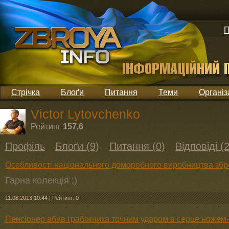
П
Стрічка
Блоґи
Питання
Теми
Організ
Victor Lytovchenko
Рейтинг
157,6
Профіль
Блоґи (9)
Питання (0)
Відповіді (
Особливості національного доморобного виробництва збр
Гарна колекція ;)
11.08.2013 10:44
|
Рейтинг: 0
Пенсіонер вбив грабіжника точним ударом в серце ножем