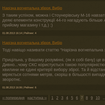
Нарізна вогнепальна зброя. Вибір
З таким успіхом, можна і Стоунерівську М-16 навзат
деякі елементи конструкції 44-го нагадують більше А
прийому магазину і т.д.) :)
01.08.2013 16:14
|
Рейтинг: 4
Нарізна вогнепальна зброя. Вибір
Тоді навіщо називати статтю "Нарізна вогнепальна 
Прицільна, у Вашому розумінні, (як я собі бачу) це
Дивно...чому СКС користується такою популярністю
хвилини не єдині критерії вибору зброї. Та й відста
міряється сотнями метрів, скоріш в більшості випа
зворотнє.
01.08.2013 16:06
|
Рейтинг: 6
‹‹ попередня
наступна ››
1
2
3
4
5
6
7
8
9
10
..