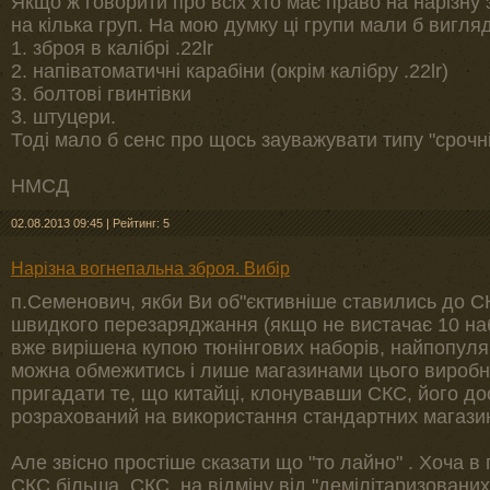
Якщо ж говорити про всіх хто має право на нарізну 
на кілька груп. На мою думку ці групи мали б вигляд
1. зброя в калібрі .22lr
2. напіватоматичні карабіни (окрім калібру .22lr)
3. болтові гвинтівки
3. штуцери.
Тоді мало б сенс про щось зауважувати типу "срочнік
НМСД
02.08.2013 09:45
|
Рейтинг: 5
Нарізна вогнепальна зброя. Вибір
п.Семенович, якби Ви об"єктивніше ставились до СК
швидкого перезаряджання (якщо не вистачає 10 наб
вже вирішена купою тюнінгових наборів, найпопуля
можна обмежитись і лише магазинами цього виробн
пригадати те, що китайці, клонувавши СКС, його доо
розрахований на використання стандартних магазинів
Але звісно простіше сказати що "то лайно" . Хоча в п
СКС більша, СКС, на відміну від "демілітаризованих