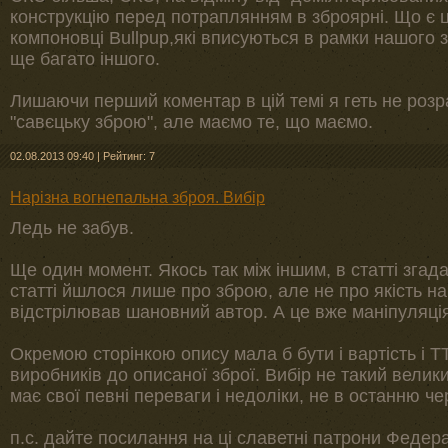
конструкцію перед потраплянням в зброярні. Що є ц
компоновці Bullpup,які вписуються в рамки нашого з
ще багато іншого.
Лишаючи перший коментар в цій темі я геть не роз
"савєцьку зброю", але маємо те, що маємо.
02.08.2013 09:40
|
Рейтинг: 7
Нарізна вогнепальна зброя. Вибір
Ледь не забув.
Ще один момент. Якось так між іншим, в статті згада
статті йшлося лише про зброю, але не про якість набо
відстрілював шановний автор. А це вже маніпуляці
Окремою сторінкою опису мала б бути і вартість і ТТ
виробників до описаної зброї. Вибір не такий велики
має свої певні переваги і недоліки, не в останню чер
п.с. дайте посилання на ці славетні патрони Федер