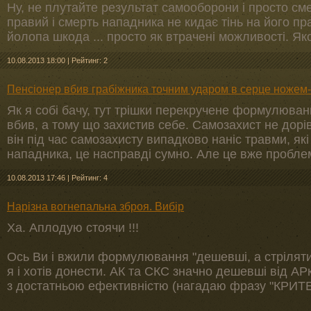
Ну, не плутайте результат самооборони і просто с
правий і смерть нападника не кидає тінь на його пр
йолопа шкода ... просто як втрачені можливості. Яко
10.08.2013 18:00
|
Рейтинг: 2
Пенсіонер вбив грабіжника точним ударом в серце ножем
Як я собі бачу, тут трішки перекручене формулюва
вбив, а тому що захистив себе. Самозахист не дорів
він під час самозахисту випадково наніс травми, які
нападника, це насправді сумно. Але це вже пробле
10.08.2013 17:46
|
Рейтинг: 4
Нарізна вогнепальна зброя. Вибір
Ха. Аплодую стоячи !!!
Ось Ви і вжили формулювання "дешевші, а стріляти
я і хотів донести. АК та СКС значно дешевші від АР
з достатньою ефективністю (нагадаю фразу "КРИТЕР