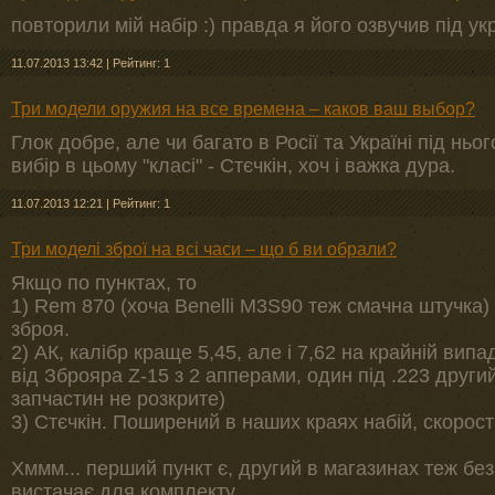
повторили мій набір :) правда я його озвучив під ук
11.07.2013 13:42
|
Рейтинг: 1
Три модели оружия на все времена – каков ваш выбор?
Глок добре, але чи багато в Росії та Україні під ньо
вибір в цьому "класі" - Стєчкін, хоч і важка дура.
11.07.2013 12:21
|
Рейтинг: 1
Три моделі зброї на всі часи – що б ви обрали?
Якщо по пунктах, то
1) Rem 870 (хоча Benelli M3S90 теж смачна штучка) 
зброя.
2) АК, калібр краще 5,45, але і 7,62 на крайній вип
від Зброяра Z-15 з 2 апперами, один під .223 другий
запчастин не розкрите)
3) Стєчкін. Поширений в наших краях набій, скорост
Хммм... перший пункт є, другий в магазинах теж без
вистачає для комплекту.