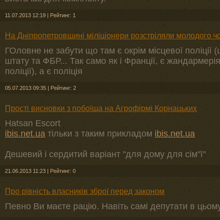
11.07.2013 12:19
|
Рейтинг: 1
На Дніпропетровщині міліціонери розстріляли молодого ч
ГОловне не забути що там є окрім місцевої поліції 
штату та ФБР... Так само як і Франції, є жандармері
поліції), а є поліція
05.07.2013 09:35
|
Рейтинг: 2
Прості висновки з побоїща на Агрофірмі Корнацьких
Hatsan Escort
ibis.net.ua
тільки з таким прикладом
ibis.net.ua
Дешевий і сердитий варіант "для дому для сім"ї"
21.06.2013 11:23
|
Рейтинг: 0
Про рівність власників зброї перед законом
Певно Ви маєте рацію. Навіть самі депутати в цьому