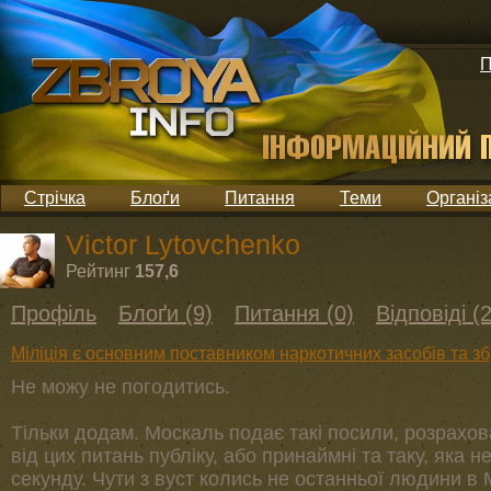
П
Стрічка
Блоґи
Питання
Теми
Організ
Victor Lytovchenko
Рейтинг
157,6
Профіль
Блоґи (9)
Питання (0)
Відповіді (
Міліція є основним поставником наркотичних засобів та збр
Не можу не погодитись.
Тільки додам. Москаль подає такі посили, розрахо
від цих питань публіку, або принаймні та таку, яка н
секунду. Чути з вуст колись не останньої людини в 