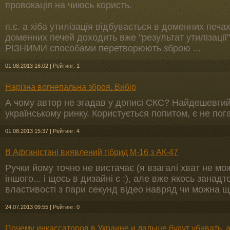
провокація на чиюсь користь.
п.с. а хіба утилізація відбувається в доменних печ
доменних печей доходить вже "результат утилізації"
РІЗНИМИ способами перетворюють зброю ...
01.08.2013 16:02
|
Рейтинг: 1
Нарізна вогнепальна зброя. Вибір
А чому автор не згадав у дописі СКС? Найдешевгий
українському ринку. Користується попитом, є не поган
01.08.2013 15:37
|
Рейтинг: 4
В Афганістані виявлений гібрид М-16 з АК-47
Ручки йому точно не вистачає (я взагалі хват не мо
іншого... і щось в дизайні є :), але вже якось занад
властивості з пари секунд відео навряд чи можна щ
24.07.2013 09:55
|
Рейтинг: 0
Почему инкассаторов в Украине и дальше будут убивать, а