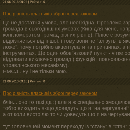
21.06.2013 09:24
|
Рейтинг: 0
Про рівність власників зброї перед законом
Це не достатня умова, але необхідна. Проблема зар
громада в сьогоднішніх умовах (Київ для мене, нап
конгломератом громад різних рівнів). Плюс є розум
відрізняється від іншої, і тому вони не "влізуть" в 
ложе", тому потрібно акцентувати на принципах, а 
інструментах. Ще один обов"язковий пункт - чітке 
віддавати виключно громаді) функцій і повноважень
управлінського механізму).
НМСД.. ну і не тільки мою.
21.06.2013 09:15
|
Рейтинг: 0
Про рівність власників зброї перед законом
блін... оно то такі да :) але я ж спеціально змоделю
тобто виходить якщо доведуть що я "на чергуванні" 
а от коли вистрілю то чи доведуть що я на чергуванн
тут головнецей момент переходу із "стану" в "стан" ;