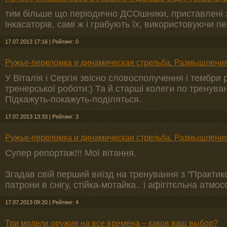
тим більше що періодично ДСОшники, приставлені 
інкасаторів, самі ж і грабують їх, використовуючи пе
17.07.2013 17:16
|
Рейтинг: 0
Ружье-переломка и динамическая стрельба. Размышлени
У Віталія і Сергія звісно словосполучення і тембри р
тренерської роботи:) Та й старші колеги по тренув
Підкажуть-покажуть-поділяться.
17.07.2013 13:33
|
Рейтинг: 3
Ружье-переломка и динамическая стрельба. Размышлени
Супер репортаж!!! Мої вітання.
Згадав свій перший виїзд на тренування з "Практик
патрони в снігу, стійка-мотайка.. і афігітєльна атмос
17.07.2013 09:20
|
Рейтинг: 4
Три модели оружия на все времена – каков ваш выбор?